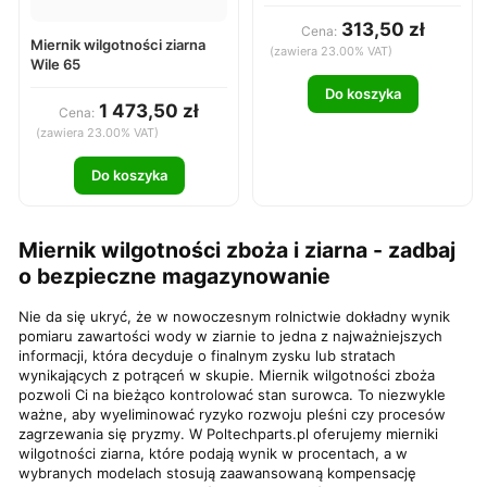
313,50 zł
Cena:
Miernik wilgotności ziarna
(zawiera 23.00% VAT)
Wile 65
Do koszyka
1 473,50 zł
Cena:
(zawiera 23.00% VAT)
Do koszyka
Miernik wilgotności zboża i ziarna - zadbaj
o bezpieczne magazynowanie
Nie da się ukryć, że w nowoczesnym rolnictwie dokładny wynik
pomiaru zawartości wody w ziarnie to jedna z najważniejszych
informacji, która decyduje o finalnym zysku lub stratach
wynikających z potrąceń w skupie. Miernik wilgotności zboża
pozwoli Ci na bieżąco kontrolować stan surowca. To niezwykle
ważne, aby wyeliminować ryzyko rozwoju pleśni czy procesów
zagrzewania się pryzmy. W Poltechparts.pl oferujemy mierniki
wilgotności ziarna, które podają wynik w procentach, a w
wybranych modelach stosują zaawansowaną kompensację