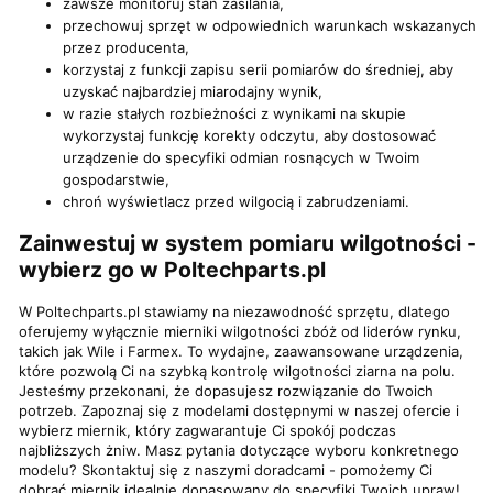
zawsze monitoruj stan zasilania,
przechowuj sprzęt w odpowiednich warunkach wskazanych
przez producenta,
korzystaj z funkcji zapisu serii pomiarów do średniej, aby
uzyskać najbardziej miarodajny wynik,
w razie stałych rozbieżności z wynikami na skupie
wykorzystaj funkcję korekty odczytu, aby dostosować
urządzenie do specyfiki odmian rosnących w Twoim
gospodarstwie,
chroń wyświetlacz przed wilgocią i zabrudzeniami.
Zainwestuj w system pomiaru wilgotności -
wybierz go w Poltechparts.pl
W Poltechparts.pl stawiamy na niezawodność sprzętu, dlatego
oferujemy wyłącznie mierniki wilgotności zbóż od liderów rynku,
takich jak Wile i Farmex. To wydajne, zaawansowane urządzenia,
które pozwolą Ci na szybką kontrolę wilgotności ziarna na polu.
Jesteśmy przekonani, że dopasujesz rozwiązanie do Twoich
potrzeb. Zapoznaj się z modelami dostępnymi w naszej ofercie i
wybierz miernik, który zagwarantuje Ci spokój podczas
najbliższych żniw. Masz pytania dotyczące wyboru konkretnego
modelu? Skontaktuj się z naszymi doradcami - pomożemy Ci
dobrać miernik idealnie dopasowany do specyfiki Twoich upraw!