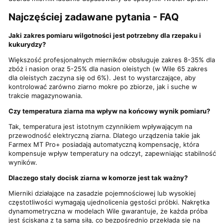
Najczęściej zadawane pytania - FAQ
Jaki zakres pomiaru wilgotności jest potrzebny dla rzepaku i
kukurydzy?
Większość profesjonalnych mierników obsługuje zakres 8-35% dla
zbóż i nasion oraz 5-25% dla nasion oleistych (w Wile 65 zakres
dla oleistych zaczyna się od 6%). Jest to wystarczające, aby
kontrolować zarówno ziarno mokre po zbiorze, jak i suche w
trakcie magazynowania.
Czy temperatura ziarna ma wpływ na końcowy wynik pomiaru?
Tak, temperatura jest istotnym czynnikiem wpływającym na
przewodność elektryczną ziarna. Dlatego urządzenia takie jak
Farmex MT Pro+ posiadają automatyczną kompensację, która
kompensuje wpływ temperatury na odczyt, zapewniając stabilność
wyników.
Dlaczego stały docisk ziarna w komorze jest tak ważny?
Mierniki działające na zasadzie pojemnościowej lub wysokiej
częstotliwości wymagają ujednolicenia gęstości próbki. Nakrętka
dynamometryczna w modelach Wile gwarantuje, że każda próba
jest ściskana z tą samą siłą, co bezpośrednio przekłada się na