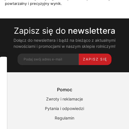
powtarzalny i precyzyjny wynik.
Zapisz się do
newslettera
Dołącz do newslettera i bądź na bieżąco z aktualnymi
nowościami i promocjami w naszym sklepie rolniczym!
ZAPISZ SIĘ
Dbamy
o
Twoją
prywatność
Pomoc
Pliki
cookies
Zwroty i reklamacje
i
pokrewne
Pytania i odpowiedzi
im
technologie
Regulamin
umożliwiają
poprawne