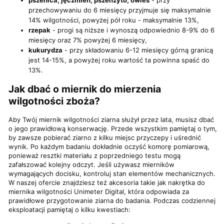
przechowywaniu do 6 miesięcy przyjmuje się maksymalnie
14% wilgotności, powyżej pół roku - maksymalnie 13%,
rzepak
- progi są niższe i wynoszą odpowiednio 8-9% do 6
miesięcy oraz 7% powyżej 6 miesięcy,
kukurydza
- przy składowaniu 6-12 miesięcy górną granicą
jest 14-15%, a powyżej roku wartość ta powinna spaść do
13%.
Jak dbać o miernik do mierzenia
wilgotności zboża?
Aby Twój miernik wilgotności ziarna służył przez lata, musisz dbać
o jego prawidłową konserwację. Przede wszystkim pamiętaj o tym,
by zawsze pobierać ziarno z kilku miejsc przyczepy i uśrednić
wynik. Po każdym badaniu dokładnie oczyść komorę pomiarową,
ponieważ resztki materiału z poprzedniego testu mogą
zafałszować kolejny odczyt. Jeśli używasz mierników
wymagających docisku, kontroluj stan elementów mechanicznych.
W naszej ofercie znajdziesz też akcesoria takie jak nakrętka do
miernika wilgotności Unimeter Digital, która odpowiada za
prawidłowe przygotowanie ziarna do badania. Podczas codziennej
eksploatacji pamiętaj o kilku kwestiach: