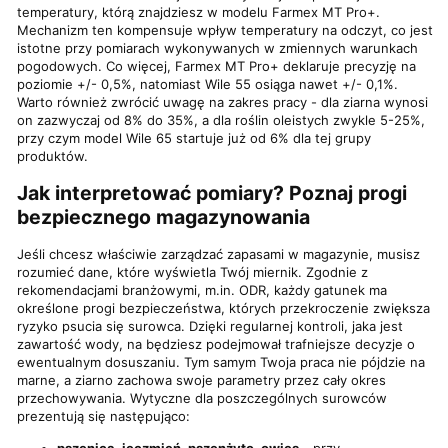
temperatury, którą znajdziesz w modelu Farmex MT Pro+.
Mechanizm ten kompensuje wpływ temperatury na odczyt, co jest
istotne przy pomiarach wykonywanych w zmiennych warunkach
pogodowych. Co więcej, Farmex MT Pro+ deklaruje precyzję na
poziomie +/- 0,5%, natomiast Wile 55 osiąga nawet +/- 0,1%.
Warto również zwrócić uwagę na zakres pracy - dla ziarna wynosi
on zazwyczaj od 8% do 35%, a dla roślin oleistych zwykle 5-25%,
przy czym model Wile 65 startuje już od 6% dla tej grupy
produktów.
Jak interpretować pomiary? Poznaj progi
bezpiecznego magazynowania
Jeśli chcesz właściwie zarządzać zapasami w magazynie, musisz
rozumieć dane, które wyświetla Twój miernik. Zgodnie z
rekomendacjami branżowymi, m.in. ODR, każdy gatunek ma
określone progi bezpieczeństwa, których przekroczenie zwiększa
ryzyko psucia się surowca. Dzięki regularnej kontroli, jaka jest
zawartość wody, na będziesz podejmował trafniejsze decyzje o
ewentualnym dosuszaniu. Tym samym Twoja praca nie pójdzie na
marne, a ziarno zachowa swoje parametry przez cały okres
przechowywania. Wytyczne dla poszczególnych surowców
prezentują się następująco:
pszenica, jęczmień, pszenżyto, owies
- przy