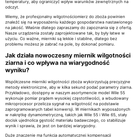
temperatury, aby ograniczyć wpływ warunków zewnętrznych na
odczyt.
Wiemy, że profesjonalny wilgotnościomierz do zboża powinien
znaleźć się na wyposażeniu każdego gospodarstwa nastawionego
na jakość. Właśnie dlatego zapraszamy do zapoznania się z ofertą.
Nasze urządzenia zostały zaprojektowane tak, by były łatwe w
użyciu. Co ważne, mierniki są lekkie i stabilne, dlatego bez
problemu możesz je zabrać na pole, by dokonać pomiaru.
Jak działa nowoczesny miernik wilgotności
ziarna i co wpływa na wiarygodność
wyniku?
Współczesne mierniki wilgotności zboża wykorzystują precyzyjne
metody elektroniczne, aby w kilka sekund podać parametry ziarna.
Przykładowo, dostępny w naszym asortymencie model Wile 55
wykonuje pomiar prądem wysokiej częstotliwości, a wbudowany
mikroprocesor przelicza sygnał na wilgotność na podstawie
zaprogramowanych tabel konwersji. W miernikach wyposażonych
w nakrętkę dynamometryczną, takich jak Wile 55 i Wile 65, stały
docisk ujednolica gęstość materiału badawczego, co stabilizuje
wynik i sprawia, że jest on bardziej wiarygodny.
Duże znaczenie ma funkcja automatycznej kompensacji