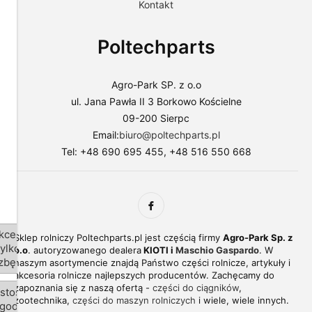
Kontakt
plików
do
swoich
Poltechparts
preferencji,
wybierając
opcję
"Dostosuj
Agro-Park SP. z o.o
zgody".
ul. Jana Pawła II 3 Borkowo Kościelne
Więcej
09-200 Sierpc
o
plikach
Email:
biuro@poltechparts.pl
cookies
Tel: +48 690 695 455, +48 516 550 668
przeczytasz
w
naszej
Polityce
prywatności.
kceptuj
Sklep rolniczy Poltechparts.pl jest częścią firmy
Agro-Park Sp. z
tylko
o.o
. autoryzowanego dealera
KIOTI i
Maschio Gaspardo
. W
zbędne
naszym asortymencie znajdą Państwo części rolnicze, artykuły i
akcesoria rolnicze najlepszych producentów. Zachęcamy do
zapoznania się z naszą ofertą -
części do ciągników
,
stosuj
zootechnika,
części do maszyn rolniczych
i wiele, wiele innych.
gody