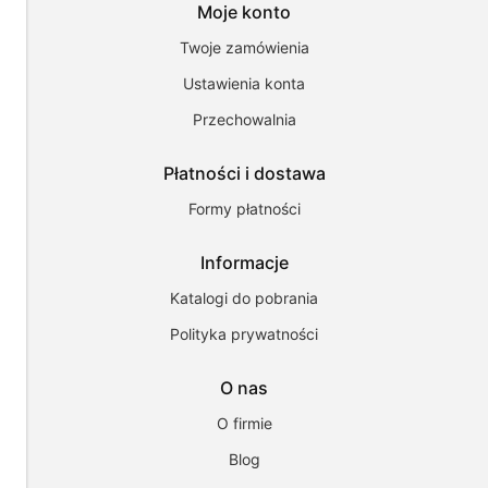
działanie
Moje konto
strony
i
Twoje zamówienia
pomagają
Ustawienia konta
nam
dostosować
Przechowalnia
ofertę
do
Twoich
Płatności i dostawa
potrzeb.
Możesz
Formy płatności
zaakceptować
wykorzystanie
Informacje
przez
nas
Katalogi do pobrania
wszystkich
tych
Polityka prywatności
plików
i
przejść
O nas
do
sklepu
O firmie
lub
dostosować
Blog
użycie