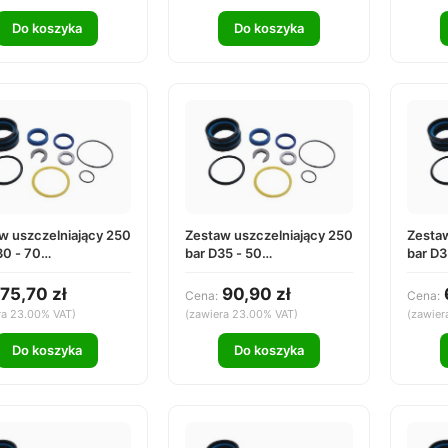
Do koszyka
Do koszyka
w uszczelniający 250
Zestaw uszczelniający 250
Zestaw
30 - 70
bar D35 - 50
bar D3
3070000
DS253550000
DS25
75,70 zł
90,90 zł
Cena:
Cena:
ra 23.00% VAT)
(zawiera 23.00% VAT)
(zawier
Do koszyka
Do koszyka