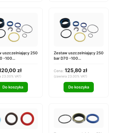
 uszczelniający 250
Zestaw uszczelniający 250
0 -100
bar D70 -100
60100000
DS2570100000
120,00 zł
125,80 zł
Cena:
a 23.00% VAT)
(zawiera 23.00% VAT)
Do koszyka
Do koszyka