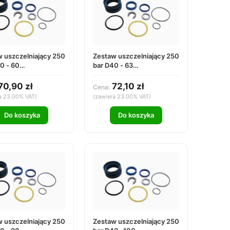
 uszczelniający 250
Zestaw uszczelniający 250
0 - 60
bar D40 - 63
4060000
DS254063000
70,90 zł
72,10 zł
Cena:
a 23.00% VAT)
(zawiera 23.00% VAT)
Do koszyka
Do koszyka
 uszczelniający 250
Zestaw uszczelniający 250