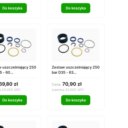
Do koszyka
Do koszyka
 uszczelniający 250
Zestaw uszczelniający 250
5 - 60
bar D35 - 63
3560000
DS253563000
69,80 zł
70,90 zł
Cena:
a 23.00% VAT)
(zawiera 23.00% VAT)
Do koszyka
Do koszyka