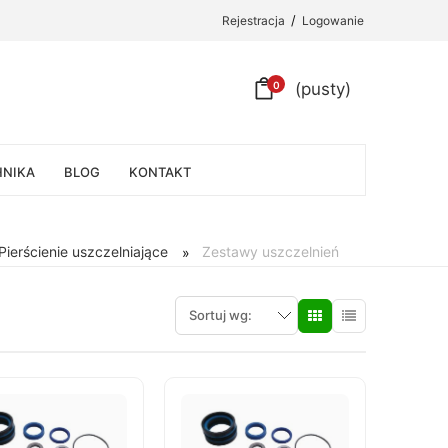
/
Rejestracja
Logowanie
0
(pusty)
HNIKA
BLOG
KONTAKT
Pierścienie uszczelniające
Zestawy uszczelnień
»
Sortuj wg: