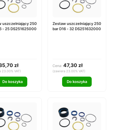
 uszczelniający 250
Zestaw uszczelniający 250
16 - 25 DS251625000
bar D16 - 32 DS251632000
35,70 zł
47,30 zł
Cena:
a 23.00% VAT)
(zawiera 23.00% VAT)
Do koszyka
Do koszyka