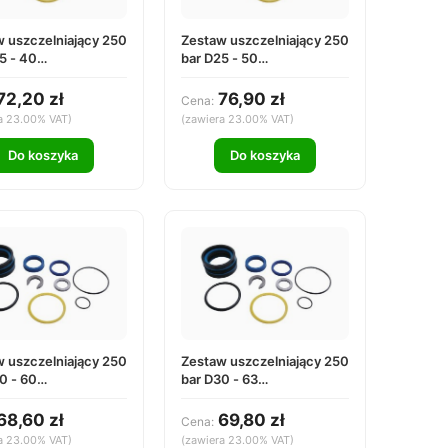
 uszczelniający 250
Zestaw uszczelniający 250
5 - 40
bar D25 - 50
2540000
DS252550000
72,20 zł
76,90 zł
Cena:
a 23.00% VAT)
(zawiera 23.00% VAT)
Do koszyka
Do koszyka
 uszczelniający 250
Zestaw uszczelniający 250
0 - 60
bar D30 - 63
3060000
DS253063000
68,60 zł
69,80 zł
Cena:
a 23.00% VAT)
(zawiera 23.00% VAT)