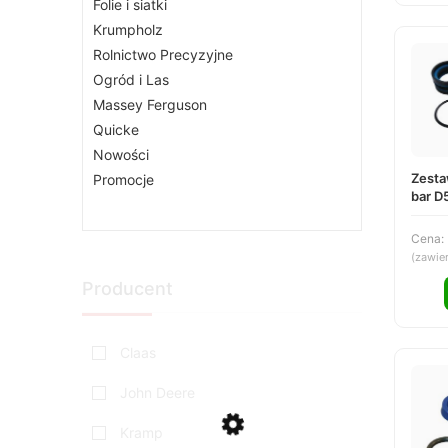
Folie i siatki
Krumpholz
Rolnictwo Precyzyjne
Ogród i Las
Massey Ferguson
Quicke
Nowości
Zesta
Promocje
bar D
DS25
Cena:
(zawie
Producent
Claas
John Deere
Kramp