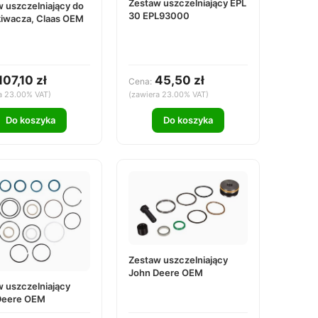
Zestaw uszczelniający EPL
 uszczelniający do
30 EPL93000
kiwacza, Claas OEM
107,10 zł
45,50 zł
Cena:
a 23.00% VAT)
(zawiera 23.00% VAT)
Do koszyka
Do koszyka
Zestaw uszczelniający
John Deere OEM
 uszczelniający
Deere OEM