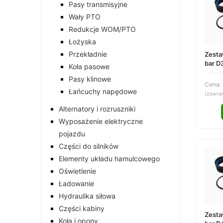
Pasy transmisyjne
Wały PTO
Redukcje WOM/PTO
Łożyska
Przekładnie
Zesta
bar D
Koła pasowe
DS25
Pasy klinowe
Cena:
Łańcuchy napędowe
(zawie
Alternatory i rozruszniki
Wyposażenie elektryczne
pojazdu
Części do silników
Elementy układu hamulcowego
Oświetlenie
Ładowanie
Hydraulika siłowa
Części kabiny
Zesta
Koła i opony