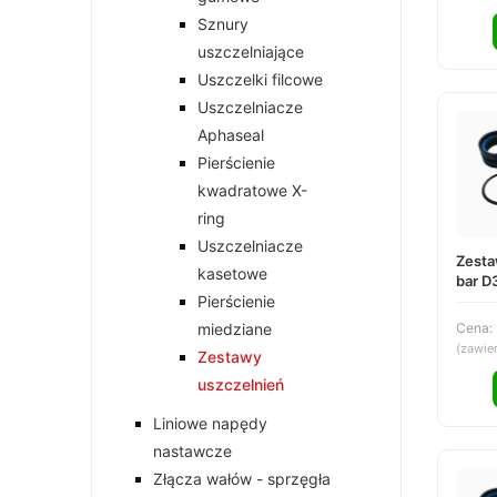
Sznury
uszczelniające
Uszczelki filcowe
Uszczelniacze
Aphaseal
Pierścienie
kwadratowe X-
ring
Uszczelniacze
Zesta
kasetowe
bar D
Pierścienie
DS25
miedziane
Cena:
(zawie
Zestawy
uszczelnień
Liniowe napędy
nastawcze
Złącza wałów - sprzęgła