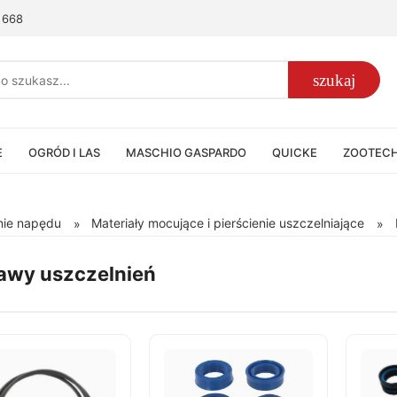
 668
szukaj
E
OGRÓD I LAS
MASCHIO GASPARDO
QUICKE
ZOOTEC
enie napędu
Materiały mocujące i pierścienie uszczelniające
»
»
awy uszczelnień