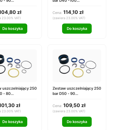
0 - 90
bar D40 -100
4090000
DS2540100000
104,80 zł
114,10 zł
Cena:
a 23.00% VAT)
(zawiera 23.00% VAT)
Do koszyka
Do koszyka
 uszczelniający 250
Zestaw uszczelniający 250
0 - 80
bar D50 - 90
5080000
DS255090000
101,30 zł
109,50 zł
Cena:
a 23.00% VAT)
(zawiera 23.00% VAT)
Do koszyka
Do koszyka