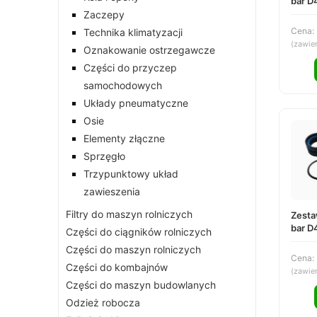
bar D
DS25
Zaczepy
Cena:
Technika klimatyzacji
(zawie
Oznakowanie ostrzegawcze
Części do przyczep
samochodowych
Układy pneumatyczne
Osie
Elementy złączne
Sprzęgło
Trzypunktowy układ
zawieszenia
Filtry do maszyn rolniczych
Zesta
bar D
Części do ciągników rolniczych
DS25
Części do maszyn rolniczych
Cena:
Części do kombajnów
(zawie
Części do maszyn budowlanych
Odzież robocza