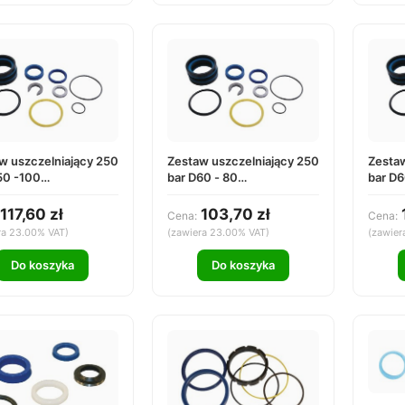
w uszczelniający 250
Zestaw uszczelniający 250
Zestaw
50 -100
bar D60 - 80
bar D6
50100000
DS256080000
DS25
117,60 zł
103,70 zł
Cena:
Cena:
ra 23.00% VAT)
(zawiera 23.00% VAT)
(zawier
Do koszyka
Do koszyka