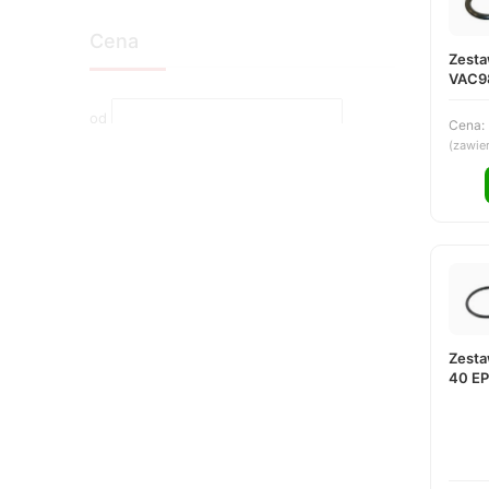
Cena
Zesta
VAC9
od
Cena:
(zawie
do
filtruj
Zesta
40 E