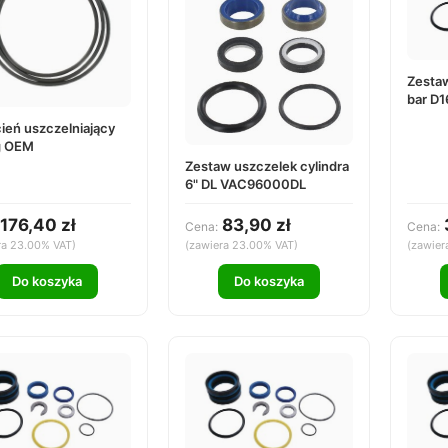
Zestaw
bar D
cień uszczelniający
g OEM
Zestaw uszczelek cylindra
6" DL VAC96000DL
176,40 zł
83,90 zł
Cena:
Cena:
ra 23.00% VAT)
(zawiera 23.00% VAT)
(zawier
Do koszyka
Do koszyka