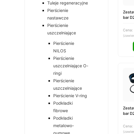
Tuleje regeneracyjne
Pierścienie
Zesta
bar D
nastawcze
DS25
Pierścienie
Cena:
uszczelniające
(zawie
Pierścienie
NILOS
Pierścienie
uszczelniające O-
ringi
Pierścienie
uszczelniające
Pierścienie V-ring
Podkładki
Zesta
fibrowe
bar D
Podkładki
DS25
metalowo-
Cena:
(zawie
gumowe