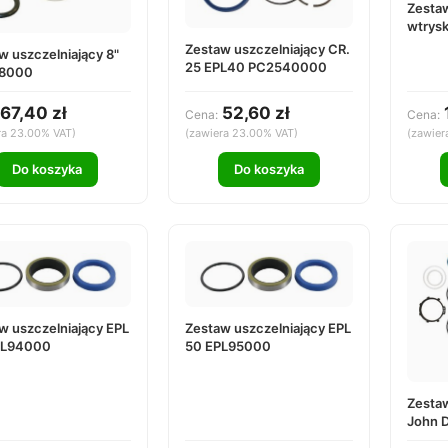
Zestaw
wtrys
Zestaw uszczelniający CR.
w uszczelniający 8"
25 EPL40 PC2540000
8000
67,40 zł
52,60 zł
Cena:
Cena:
ra 23.00% VAT)
(zawiera 23.00% VAT)
(zawier
Do koszyka
Do koszyka
w uszczelniający EPL
Zestaw uszczelniający EPL
PL94000
50 EPL95000
Zestaw
John 