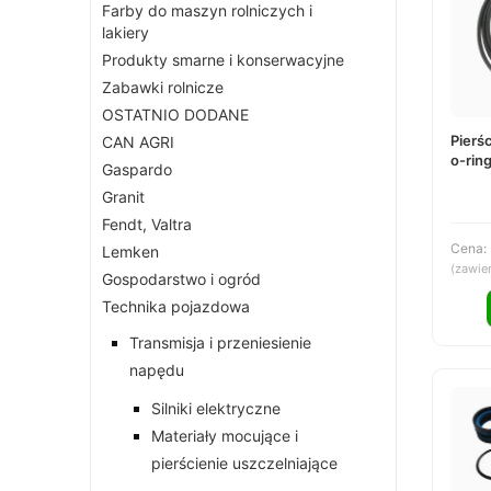
Farby do maszyn rolniczych i
lakiery
Produkty smarne i konserwacyjne
Zabawki rolnicze
OSTATNIO DODANE
Pierś
CAN AGRI
o-rin
Gaspardo
Granit
Fendt, Valtra
Cena:
Lemken
(zawie
Gospodarstwo i ogród
Technika pojazdowa
Transmisja i przeniesienie
napędu
Silniki elektryczne
Materiały mocujące i
pierścienie uszczelniające