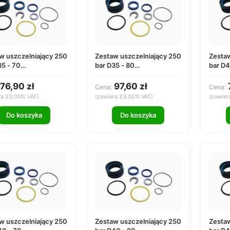
w uszczelniający 250
Zestaw uszczelniający 250
Zestaw
35 - 70
bar D35 - 80
bar D4
3570000
DS253580000
DS25
76,90 zł
97,60 zł
Cena:
Cena:
ra 23.00% VAT)
(zawiera 23.00% VAT)
(zawier
Do koszyka
Do koszyka
w uszczelniający 250
Zestaw uszczelniający 250
Zestaw