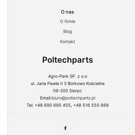
i
przejść
O nas
do
sklepu
O firmie
lub
dostosować
Blog
użycie
Kontakt
plików
do
swoich
Poltechparts
preferencji,
wybierając
opcję
"Dostosuj
Agro-Park SP. z o.o
zgody".
ul. Jana Pawła II 3 Borkowo Kościelne
Więcej
09-200 Sierpc
o
plikach
Email:
biuro@poltechparts.pl
cookies
Tel: +48 690 695 455, +48 516 550 668
przeczytasz
w
naszej
Polityce
prywatności.