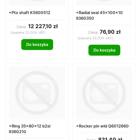
+Pto shaft K5600512
+Radial seal 45x100x10
9360350
12 227,10 zł
Cena:
76,90 zł
Cena:
(zawiera 23.00% VAT)
(zawiera 23.00% VAT)
Do koszyka
Do koszyka
+Ring 35x80x12 b2sl
+Rocker pin wld Q6012660
9360210
831,40 zł