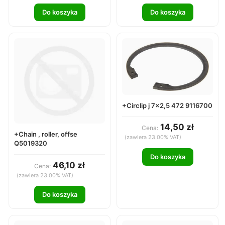
Do koszyka
Do koszyka
+Circlip j 7x2,5 472 9116700
14,50 zł
Cena:
+Chain , roller, offse
(zawiera 23.00% VAT)
Q5019320
Do koszyka
46,10 zł
Cena:
(zawiera 23.00% VAT)
Do koszyka