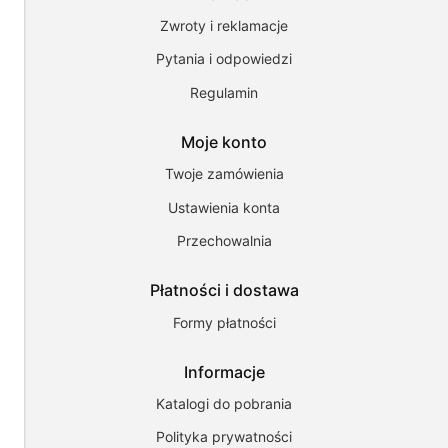
cookies
Zwroty i reklamacje
i
pokrewne
Pytania i odpowiedzi
im
technologie
Regulamin
umożliwiają
poprawne
działanie
Moje konto
strony
i
Twoje zamówienia
pomagają
Ustawienia konta
nam
dostosować
Przechowalnia
ofertę
do
Twoich
Płatności i dostawa
potrzeb.
Możesz
Formy płatności
zaakceptować
wykorzystanie
Informacje
przez
nas
Katalogi do pobrania
wszystkich
tych
Polityka prywatności
plików