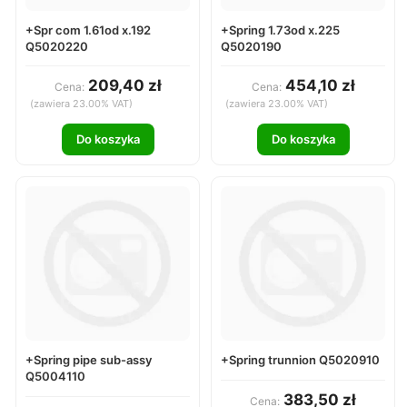
+Spr com 1.61od x.192
+Spring 1.73od x.225
Q5020220
Q5020190
209,40 zł
454,10 zł
Cena:
Cena:
(zawiera 23.00% VAT)
(zawiera 23.00% VAT)
Do koszyka
Do koszyka
+Spring pipe sub-assy
+Spring trunnion Q5020910
Q5004110
383,50 zł
Cena: