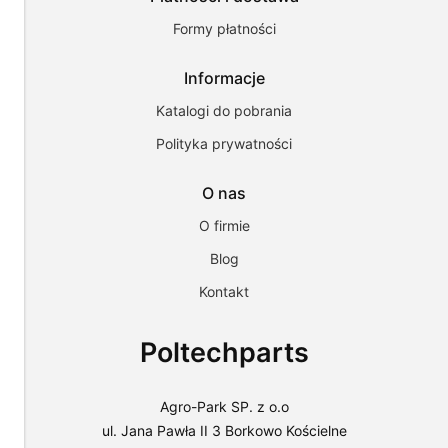
potrzeb.
Możesz
Formy płatności
zaakceptować
wykorzystanie
Informacje
przez
nas
Katalogi do pobrania
wszystkich
tych
Polityka prywatności
plików
i
przejść
O nas
do
sklepu
O firmie
lub
dostosować
Blog
użycie
Kontakt
plików
do
swoich
Poltechparts
preferencji,
wybierając
opcję
"Dostosuj
Agro-Park SP. z o.o
zgody".
ul. Jana Pawła II 3 Borkowo Kościelne
Więcej