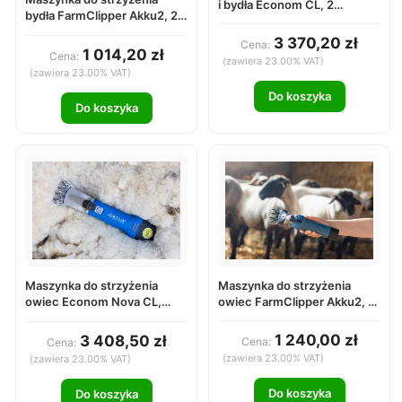
i bydła Econom CL, 2
bydła FarmClipper Akku2, 2
akumulatory, niebieski,
akumulatory, niebieski,
Aesculap
3 370,20 zł
Cena:
Clipster
1 014,20 zł
Cena:
(zawiera 23.00% VAT)
(zawiera 23.00% VAT)
Do koszyka
Do koszyka
Maszynka do strzyżenia
Maszynka do strzyżenia
owiec FarmClipper Akku2, 1
owiec Econom Nova CL,
akumulator, niebieski
akumulatorowa, Aesculap
Clipster
1 240,00 zł
3 408,50 zł
Cena:
Cena:
(zawiera 23.00% VAT)
(zawiera 23.00% VAT)
Do koszyka
Do koszyka