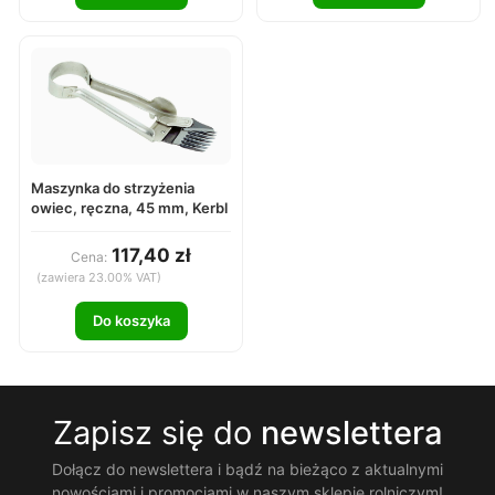
Maszynka do strzyżenia
owiec, ręczna, 45 mm, Kerbl
117,40 zł
Cena:
(zawiera 23.00% VAT)
Do koszyka
Zapisz się do
newslettera
Dołącz do newslettera i bądź na bieżąco z aktualnymi
nowościami i promocjami w naszym sklepie rolniczym!