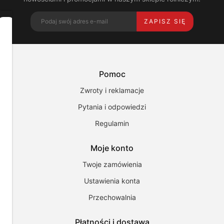
ZAPISZ SIĘ
Dbamy
o
Twoją
prywatność
Pomoc
Pliki
cookies
Zwroty i reklamacje
i
pokrewne
Pytania i odpowiedzi
im
technologie
Regulamin
umożliwiają
poprawne
działanie
Moje konto
strony
i
Twoje zamówienia
pomagają
Ustawienia konta
nam
dostosować
Przechowalnia
ofertę
do
Twoich
Płatności i dostawa