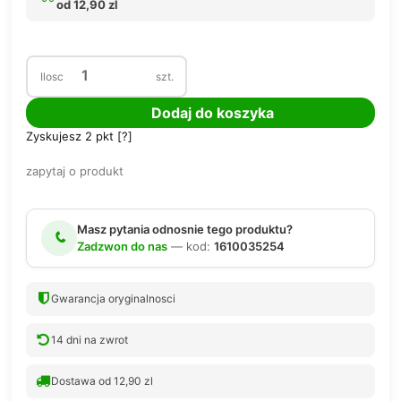
od 12,90 zl
Ilosc
szt.
Dodaj do koszyka
Zyskujesz
2
pkt [
?
]
zapytaj o produkt
Masz pytania odnosnie tego produktu?
Zadzwon do nas
— kod:
1610035254
Gwarancja oryginalnosci
14 dni na zwrot
Dostawa od 12,90 zl