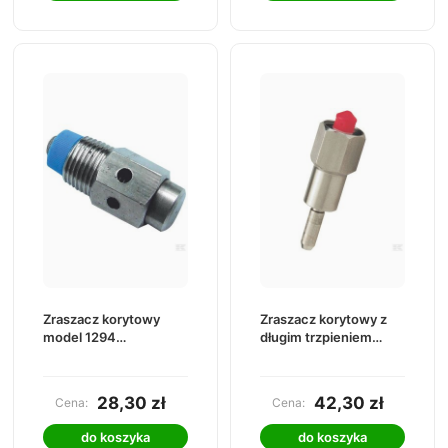
Zraszacz korytowy
Zraszacz korytowy z
model 1294
długim trzpieniem
SU1801294 Suevia
model 890 SU1800890
Suevia
28,30 zł
42,30 zł
Cena:
Cena:
do koszyka
do koszyka