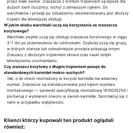
przez małe świnie. Zraszacze z krótkim trzpieniem są lepsze dla
dużych świń (tucznicy, lochy) z silniejszym ryjkiem. Do
warchlaków i prosiąt po odsadzeniu rekomendowany jest dłuższy
trzpień dla łatwiejszej obsługi.
W jakim wieku warchlaki uczą się korzystania ze zraszacza
korytowego?
Warchlaki zwykle uczą się obsługi zraszacza korytowego w ciągu
3–7 dni po przeniesieniu do odchowalni. Szybciej uczą się grupy,
w których starsze lub odważniejsze prosięta pokazują innym.
Zraszacz z dłuższym trzpieniem skraca czas nauki dzięki
łatwiejszemu uruchamianiu.
Czy zraszacz korytowy z długim trzpieniem pasuje do
standardowych karmideł mokro-suchych?
Tak, o ile otwór montażowy w korycie karmidła ma właściwy
wymiar. Zraszacze są standaryzowane pod kątem wymiaru
montażowego — sprawdź specyfikację montażową 1610035254 i
porównaj z wymiarem otworu w swoim karmidłe. Skontaktuj się z
nami w przypadku wątpliwości.
Klienci którzy kupowali ten produkt oglądali
również: