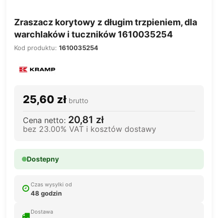
Zraszacz korytowy z długim trzpieniem, dla
warchlaków i tuczników 1610035254
Kod produktu:
1610035254
25,60 zł
brutto
20,81 zł
Cena netto:
bez 23.00% VAT i kosztów dostawy
Dostepny
Czas wysylki od
48 godzin
Dostawa