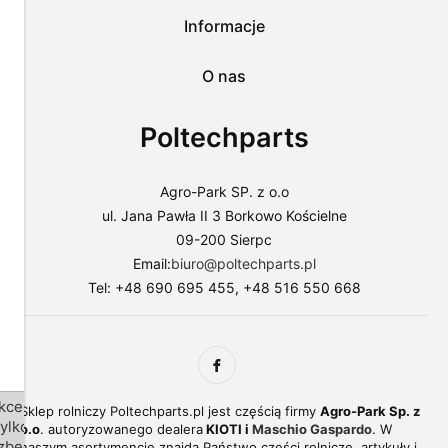
sklepu
lub
Informacje
dostosować
użycie
O nas
plików
do
swoich
Poltechparts
preferencji,
wybierając
opcję
"Dostosuj
Agro-Park SP. z o.o
zgody".
ul. Jana Pawła II 3 Borkowo Kościelne
Więcej
09-200 Sierpc
o
plikach
Email:
biuro@poltechparts.pl
cookies
Tel: +48 690 695 455, +48 516 550 668
przeczytasz
w
naszej
Polityce
prywatności.
kceptuj
Sklep rolniczy Poltechparts.pl jest częścią firmy
Agro-Park Sp. z
tylko
o.o
. autoryzowanego dealera
KIOTI i
Maschio Gaspardo
. W
zbędne
naszym asortymencie znajdą Państwo części rolnicze, artykuły i