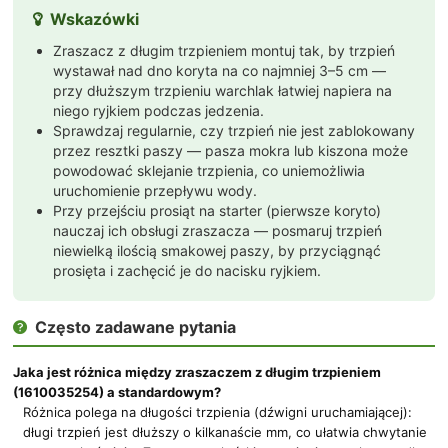
Wskazówki

Zraszacz z długim trzpieniem montuj tak, by trzpień
wystawał nad dno koryta na co najmniej 3–5 cm —
przy dłuższym trzpieniu warchlak łatwiej napiera na
niego ryjkiem podczas jedzenia.
Sprawdzaj regularnie, czy trzpień nie jest zablokowany
przez resztki paszy — pasza mokra lub kiszona może
powodować sklejanie trzpienia, co uniemożliwia
uruchomienie przepływu wody.
Przy przejściu prosiąt na starter (pierwsze koryto)
nauczaj ich obsługi zraszacza — posmaruj trzpień
niewielką ilością smakowej paszy, by przyciągnąć
prosięta i zachęcić je do nacisku ryjkiem.
Często zadawane pytania

Jaka jest różnica między zraszaczem z długim trzpieniem
(1610035254) a standardowym?
Różnica polega na długości trzpienia (dźwigni uruchamiającej):
długi trzpień jest dłuższy o kilkanaście mm, co ułatwia chwytanie