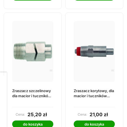
Dbamy
o
Zraszacz szczelinowy
Zraszacz korytowy, dla
Twoją
dla macior i tuczników
macior i tuczników
prywatność
1610035972
1610035922
Pliki
cookies
25,20 zł
21,00 zł
Cena:
Cena:
i
pokrewne
do koszyka
do koszyka