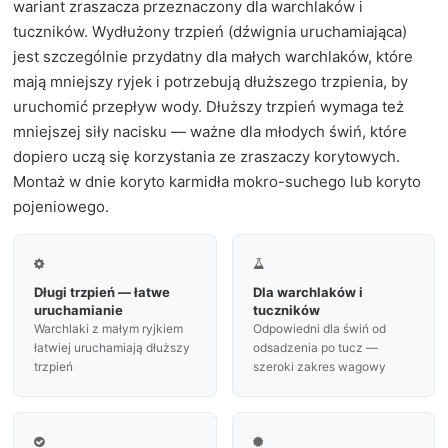
wariant zraszacza przeznaczony dla warchlaków i
tuczników. Wydłużony trzpień (dźwignia uruchamiająca)
jest szczególnie przydatny dla małych warchlaków, które
mają mniejszy ryjek i potrzebują dłuższego trzpienia, by
uruchomić przepływ wody. Dłuższy trzpień wymaga też
mniejszej siły nacisku — ważne dla młodych świń, które
dopiero uczą się korzystania ze zraszaczy korytowych.
Montaż w dnie koryto karmidła mokro-suchego lub koryto
pojeniowego.


Długi trzpień — łatwe
Dla warchlaków i
uruchamianie
tuczników
Warchlaki z małym ryjkiem
Odpowiedni dla świń od
łatwiej uruchamiają dłuższy
odsadzenia po tucz —
trzpień
szeroki zakres wagowy

