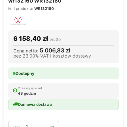
wr132160 WR132160
Kod produktu:
WR132160
6 158,40 zł
brutto
5 006,83 zł
Cena netto:
bez 23.00% VAT i kosztów dostawy
Dostepny
Czas wysylki od
48 godzin
Darmowa dostawa