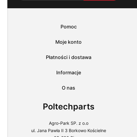
potrzeb.
Możesz
zaakceptować
wykorzystanie
przez
Pomoc
nas
wszystkich
tych
Moje konto
plików
i
przejść
Płatności i dostawa
do
sklepu
lub
Informacje
dostosować
użycie
O nas
plików
do
swoich
Poltechparts
preferencji,
wybierając
opcję
"Dostosuj
Agro-Park SP. z o.o
zgody".
ul. Jana Pawła II 3 Borkowo Kościelne
Więcej