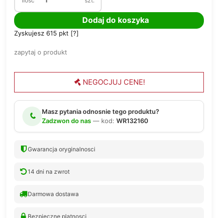
Ilosc
szt.
Dodaj do koszyka
Zyskujesz
615
pkt [
?
]
zapytaj o produkt
NEGOCJUJ CENE!
Masz pytania odnosnie tego produktu?
Zadzwon do nas
— kod:
WR132160
Gwarancja oryginalnosci
14 dni na zwrot
Darmowa dostawa
Bezpieczne platnosci