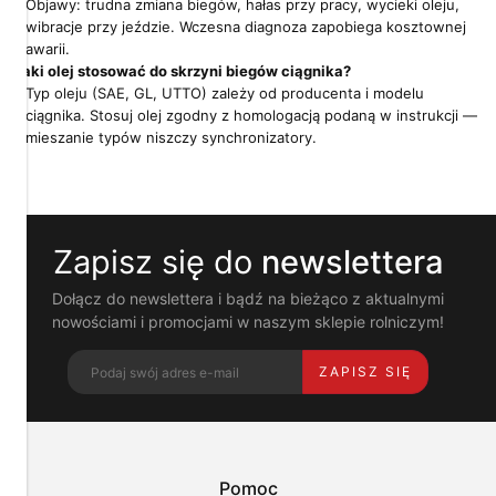
Objawy: trudna zmiana biegów, hałas przy pracy, wycieki oleju,
prywatność
wibracje przy jeździe. Wczesna diagnoza zapobiega kosztownej
awarii.
Pliki
Jaki olej stosować do skrzyni biegów ciągnika?
cookies
Typ oleju (SAE, GL, UTTO) zależy od producenta i modelu
i
pokrewne
ciągnika. Stosuj olej zgodny z homologacją podaną w instrukcji —
im
mieszanie typów niszczy synchronizatory.
technologie
umożliwiają
poprawne
działanie
strony
Zapisz się do
newslettera
i
pomagają
nam
Dołącz do newslettera i bądź na bieżąco z aktualnymi
dostosować
nowościami i promocjami w naszym sklepie rolniczym!
ofertę
do
ZAPISZ SIĘ
Twoich
potrzeb.
Możesz
zaakceptować
wykorzystanie
przez
Pomoc
nas