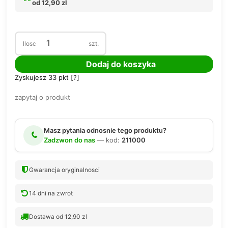
od 12,90 zl
Ilosc
szt.
Dodaj do koszyka
Zyskujesz
33
pkt [
?
]
zapytaj o produkt
Masz pytania odnosnie tego produktu?
Zadzwon do nas
— kod:
211000
Gwarancja oryginalnosci
14 dni na zwrot
Dostawa od 12,90 zl