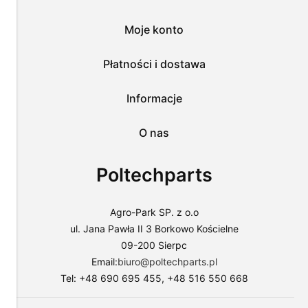
wszystkich
tych
Moje konto
plików
i
przejść
Płatności i dostawa
do
sklepu
lub
Informacje
dostosować
użycie
O nas
plików
do
swoich
Poltechparts
preferencji,
wybierając
opcję
"Dostosuj
Agro-Park SP. z o.o
zgody".
ul. Jana Pawła II 3 Borkowo Kościelne
Więcej
09-200 Sierpc
o
plikach
Email:
biuro@poltechparts.pl
cookies
Tel: +48 690 695 455, +48 516 550 668
przeczytasz
w
naszej