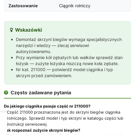
Zastosowanie
Ciągnik rolniczy
Wskazówki

Demontaż skrzyni biegów wymaga specjalistycznych
narzędzi i wiedzy — zlecaj serwisowi
autoryzowanemu.
Przy wymianie kół zębatych lub wałków sprawdź stan
łożysk — zużyte łożyska niszczą nowe koła zębate.
Nr kat. 211000 — potwierdź model ciągnika i typ
skrzyni przed zamówieniem.
Często zadawane pytania

Do jakiego ciągnika pasuje część nr 211000?
Część 211000 przeznaczona jest do skrzyni biegów ciągnika
rolniczego. Sprawdź model i typ skrzyni w katalogu części lub
Dbamy
instrukcji serwisowej.
o
Jak rozpoznać zużycie skrzyni biegów?
Twoją