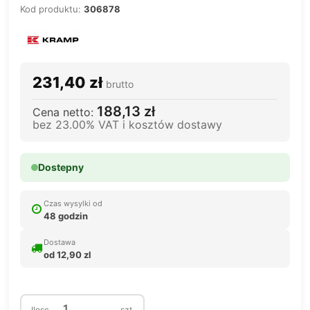
Kod produktu:
306878
231,40 zł
brutto
188,13 zł
Cena netto:
bez 23.00% VAT i kosztów dostawy
Dostepny
Czas wysylki od
48 godzin
Dostawa
od 12,90 zl
Ilosc
szt.