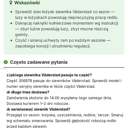
Wskazówki

Sprawdź stan łożysk siewnika Väderstad co sezon —
luzy w łożyskach powodują nieprecyzyjną pracę redlic.
Dokręcaj nakrętki kołnierzowe momentem wg instrukcji
— zbyt luźne powodują luzy, zbyt mocne niszczą
gwinty.
Czyść i smaruj uchwyty ram po każdym sezonie —
zapobiega korozji i utrudnieniu regulacji.
Często zadawane pytania

Do jakiego siewnika Väderstad pasuje ta część?
Dbamy
Część 306878 pasuje do siewników Väderstad. Sprawdź model i
o
numer seryjny siewnika w liście części Väderstad.
Twoją
Jak długo trwa dostawa?
prywatność
Zamówienia złożone do 14:00 wysyłamy tego samego dnia.
Dostawa kurierem 1–2 dni robocze.
Pliki
Jak serwisować siewnik Väderstad?
cookies
Przegląd co sezon: łożyska, uszczelnienia, redlice, tarcze. Smaruj
i
pokrewne
wg schematu smarowania. Sprawdź głębokość roboczą redlic
im
przed każdym siewem.