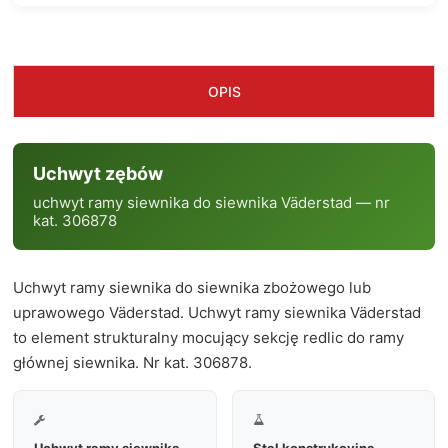
OPIS
Uchwyt zębów
uchwyt ramy siewnika do siewnika Väderstad — nr
kat. 306878
Uchwyt ramy siewnika do siewnika zbożowego lub
uprawowego Väderstad. Uchwyt ramy siewnika Väderstad
to element strukturalny mocujący sekcję redlic do ramy
głównej siewnika. Nr kat. 306878.


Uchwyt ramy siewnika
Stal konstrukcyjna