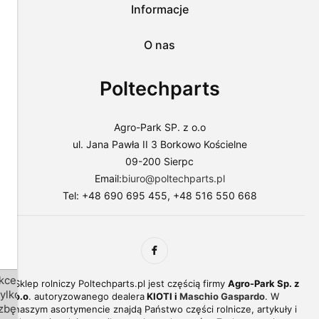
lub
Informacje
dostosować
użycie
O nas
plików
do
swoich
Poltechparts
preferencji,
wybierając
opcję
"Dostosuj
Agro-Park SP. z o.o
zgody".
ul. Jana Pawła II 3 Borkowo Kościelne
Więcej
09-200 Sierpc
o
plikach
Email:
biuro@poltechparts.pl
cookies
Tel: +48 690 695 455, +48 516 550 668
przeczytasz
w
naszej
Polityce
prywatności.
kceptuj
Sklep rolniczy Poltechparts.pl jest częścią firmy
Agro-Park Sp. z
tylko
o.o
. autoryzowanego dealera
KIOTI i
Maschio Gaspardo
. W
zbędne
naszym asortymencie znajdą Państwo części rolnicze, artykuły i