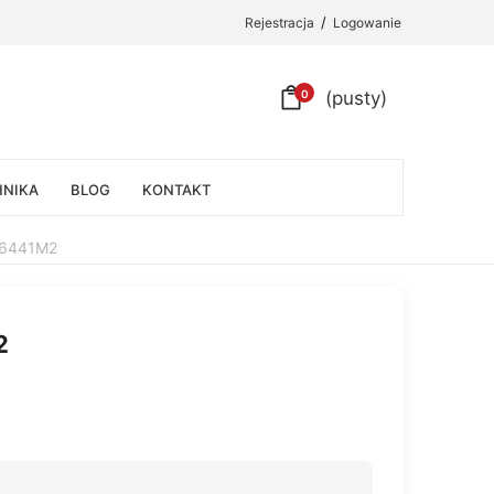
/
Rejestracja
Logowanie
0
(pusty)
HNIKA
BLOG
KONTAKT
16441M2
2