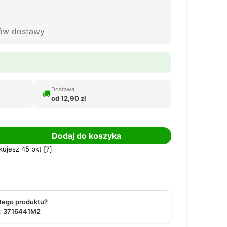
tów dostawy
Dostawa
od 12,90 zl
Dodaj do koszyka
kujesz
45
pkt [
?
]
 tego produktu?
:
3716441M2