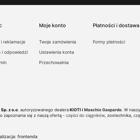
c
Moje konto
Płatności i dostawa
i reklamacje
Twoje zamówienia
Formy płatności
a i odpowiedzi
Ustawienia konta
min
Przechowalnia
Sp. z o.o
. autoryzowanego dealera
KIOTI i
Maschio Gaspardo
. W naszy
o zapoznania się z naszą ofertą -
części do ciągników
, zootechnika,
czę
ealizacja:
frontenda