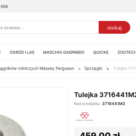
 668
szukaj
E
OGRÓD I LAS
MASCHIO GASPARDO
QUICKE
ZOOTEC
iągników rolniczych Massey Ferguson
Sprzęgło
Tulejka 37
»
»
Tulejka 3716441M
Kod produktu:
3716441M2
459,00 zł