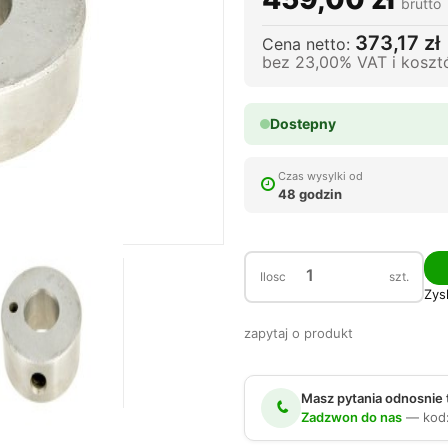
brutto
373,17 zł
Cena netto:
bez 23,00% VAT i kosz
Dostepny
Czas wysylki od
48 godzin
Ilosc
szt.
Zys
zapytaj o produkt
Masz pytania odnosnie
Zadzwon do nas
— kod