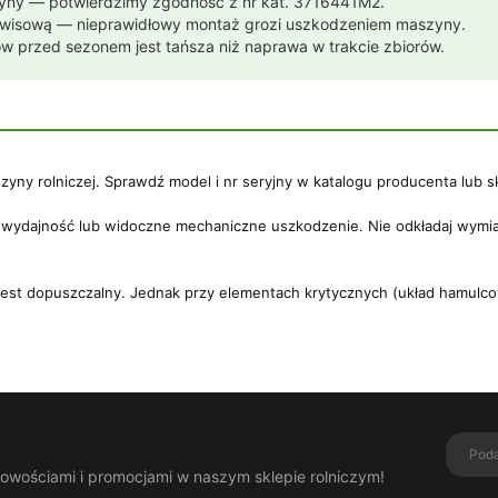
yny — potwierdzimy zgodność z nr kat. 3716441M2.
serwisową — nieprawidłowy montaż grozi uszkodzeniem maszyny.
w przed sezonem jest tańsza niż naprawa w trakcie zbiorów.
ny rolniczej. Sprawdź model i nr seryjny w katalogu producenta lub sk
na wydajność lub widoczne mechaniczne uszkodzenie. Nie odkładaj wymi
st dopuszczalny. Jednak przy elementach krytycznych (układ hamulcowy,
nowościami i promocjami w naszym sklepie rolniczym!