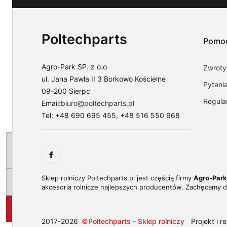
preferencji,
wybierając
opcję
"Dostosuj
Poltechparts
zgody".
Pomo
Więcej
o
plikach
Agro-Park SP. z o.o
Zwroty 
cookies
ul. Jana Pawła II 3 Borkowo Kościelne
przeczytasz
Pytani
09-200 Sierpc
w
Regula
naszej
Email:
biuro@poltechparts.pl
Polityce
Tel: +48 690 695 455, +48 516 550 668
prywatności.
zaakceptuj
tylko
niezbędne
dostosuj
Sklep rolniczy Poltechparts.pl jest częścią firmy
Agro-Park 
zgody
akcesoria rolnicze najlepszych producentów. Zachęcamy d
zaakceptuj
wszystkie
2017-2026
©Poltechparts - Sklep rolniczy
Projekt i r