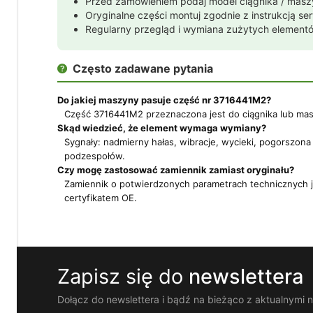
Przed zamówieniem podaj model ciągnika / masz
nam
Oryginalne części montuj zgodnie z instrukcją 
dostosować
Regularny przegląd i wymiana zużytych elementó
ofertę
do
Twoich
Często zadawane pytania

potrzeb.
Możesz
Do jakiej maszyny pasuje część nr 3716441M2?
zaakceptować
wykorzystanie
Część 3716441M2 przeznaczona jest do ciągnika lub maszy
przez
Skąd wiedzieć, że element wymaga wymiany?
nas
Sygnały: nadmierny hałas, wibracje, wycieki, pogorszo
wszystkich
podzespołów.
tych
Czy mogę zastosować zamiennik zamiast oryginału?
plików
Zamiennik o potwierdzonych parametrach technicznych je
i
certyfikatem OE.
przejść
do
sklepu
lub
dostosować
użycie
Zapisz się do
newslettera
plików
do
Dołącz do newslettera i bądź na bieżąco z aktualnymi 
swoich