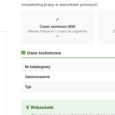
niezawodną pracę w warunkach polowych.

Część zamienna OEM
Massey Ferguson > Części do ciągników
Z
ro
Dbamy
o
Twoją
Dane techniczne

prywatność
Pliki
Nr katalogowy
cookies
i
Zastosowanie
pokrewne
im
Typ
technologie
umożliwiają
poprawne
działanie
strony
Wskazówki

i
pomagają