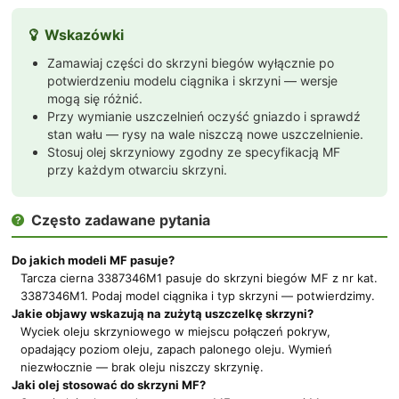
Wskazówki

Zamawiaj części do skrzyni biegów wyłącznie po
potwierdzeniu modelu ciągnika i skrzyni — wersje
mogą się różnić.
Przy wymianie uszczelnień oczyść gniazdo i sprawdź
stan wału — rysy na wale niszczą nowe uszczelnienie.
Stosuj olej skrzyniowy zgodny ze specyfikacją MF
przy każdym otwarciu skrzyni.
Często zadawane pytania

Do jakich modeli MF pasuje?
Tarcza cierna 3387346M1 pasuje do skrzyni biegów MF z nr kat.
3387346M1. Podaj model ciągnika i typ skrzyni — potwierdzimy.
Jakie objawy wskazują na zużytą uszczelkę skrzyni?
Wyciek oleju skrzyniowego w miejscu połączeń pokryw,
opadający poziom oleju, zapach palonego oleju. Wymień
niezwłocznie — brak oleju niszczy skrzynię.
Jaki olej stosować do skrzyni MF?