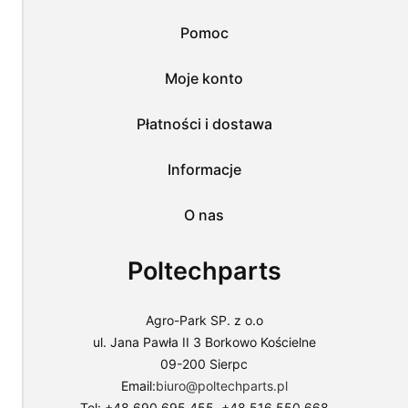
wykorzystanie
przez
Pomoc
nas
wszystkich
tych
Moje konto
plików
i
przejść
Płatności i dostawa
do
sklepu
lub
Informacje
dostosować
użycie
O nas
plików
do
swoich
Poltechparts
preferencji,
wybierając
opcję
"Dostosuj
Agro-Park SP. z o.o
zgody".
ul. Jana Pawła II 3 Borkowo Kościelne
Więcej
09-200 Sierpc
o
plikach
Email:
biuro@poltechparts.pl
cookies
Tel: +48 690 695 455, +48 516 550 668