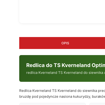
OPIS
Redlica do TS Kverneland Op
redlica Kverneland TS Kverneland do siewnika
Redlica Kverneland TS Kverneland do siewnika pre
bruzdę pod pojedyncze nasiona kukurydzy, buraków