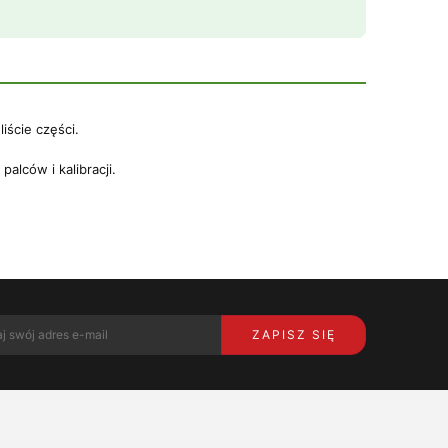
iście części.
alców i kalibracji.
ZAPISZ SIĘ