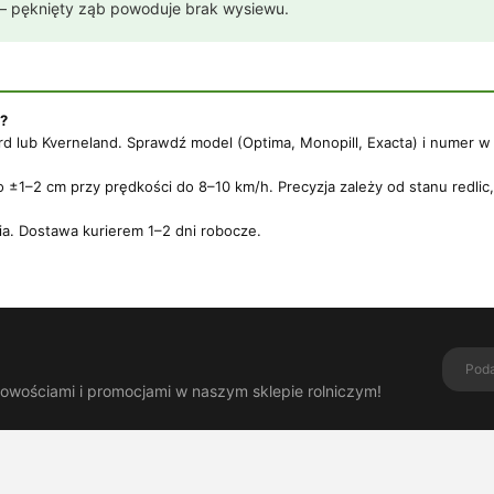
— pęknięty ząb powoduje brak wysiewu.
ć?
lub Kverneland. Sprawdź model (Optima, Monopill, Exacta) i numer w l
–2 cm przy prędkości do 8–10 km/h. Precyzja zależy od stanu redlic, p
a. Dostawa kurierem 1–2 dni robocze.
nowościami i promocjami w naszym sklepie rolniczym!