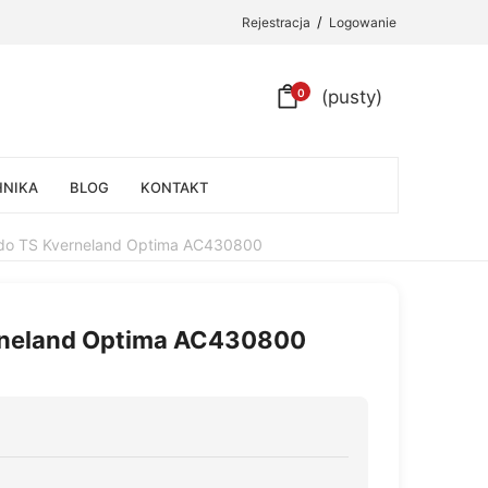
/
Rejestracja
Logowanie
0
(pusty)
HNIKA
BLOG
KONTAKT
 do TS Kverneland Optima AC430800
erneland Optima AC430800