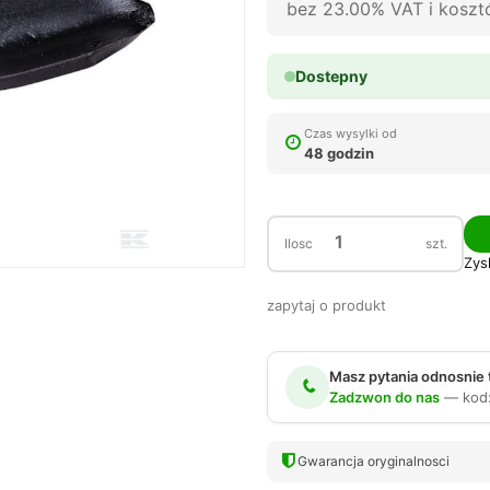
bez 23.00% VAT i kosz
Dostepny
Czas wysylki od
48 godzin
Ilosc
szt.
Zys
zapytaj o produkt
Masz pytania odnosnie
Zadzwon do nas
— kod
Gwarancja oryginalnosci