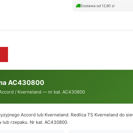
Dostawa od 12,90 zl
tima AC430800
 Accord / Kverneland — nr kat. AC430800
cyzyjnego Accord lub Kverneland. Redlica TS Kverneland do s
 lub rzepaku. Nr kat. AC430800.