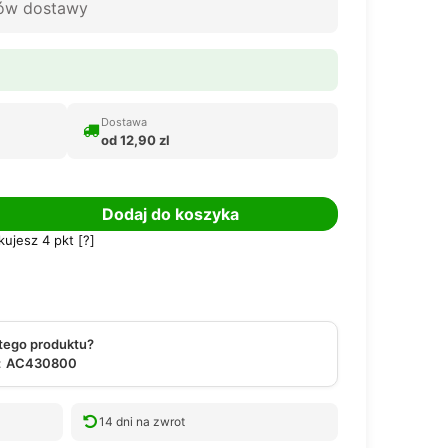
tów dostawy
Dostawa
od 12,90 zl
Dodaj do koszyka
kujesz
4
pkt [
?
]
 tego produktu?
:
AC430800
14 dni na zwrot