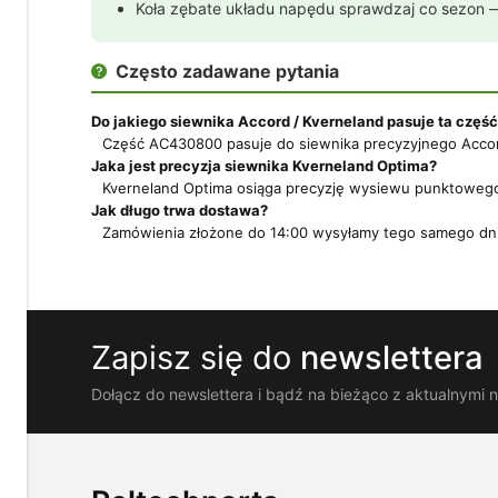
Koła zębate układu napędu sprawdzaj co sezon 
Twoich
potrzeb.
Możesz
Często zadawane pytania

zaakceptować
wykorzystanie
przez
Do jakiego siewnika Accord / Kverneland pasuje ta częś
nas
Część AC430800 pasuje do siewnika precyzyjnego Accord 
wszystkich
Jaka jest precyzja siewnika Kverneland Optima?
tych
Kverneland Optima osiąga precyzję wysiewu punktowego ±1
plików
Jak długo trwa dostawa?
i
Zamówienia złożone do 14:00 wysyłamy tego samego dni
przejść
do
sklepu
lub
dostosować
użycie
Zapisz się do
newslettera
plików
do
Dołącz do newslettera i bądź na bieżąco z aktualnymi 
swoich
preferencji,
wybierając
opcję
"Dostosuj
zgody".