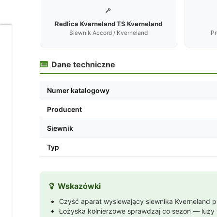

Redlica Kverneland TS Kverneland
Siewnik Accord / Kverneland
Pr
Dbamy
o
Twoją
Dane techniczne

prywatność
Pliki
Numer katalogowy
cookies
i
Producent
pokrewne
im
Siewnik
technologie
umożliwiają
poprawne
Typ
działanie
strony
i
pomagają
Wskazówki

nam
dostosować
Czyść aparat wysiewający siewnika Kverneland po 
ofertę
Łożyska kołnierzowe sprawdzaj co sezon — luzy
do