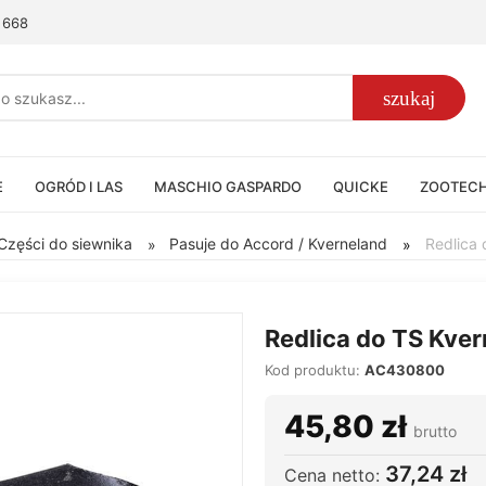
 668
szukaj
E
OGRÓD I LAS
MASCHIO GASPARDO
QUICKE
ZOOTEC
Części do siewnika
Pasuje do Accord / Kverneland
Redlica
»
»
Redlica do TS Kv
Kod produktu:
AC430800
45,80 zł
brutto
37,24 zł
Cena netto: