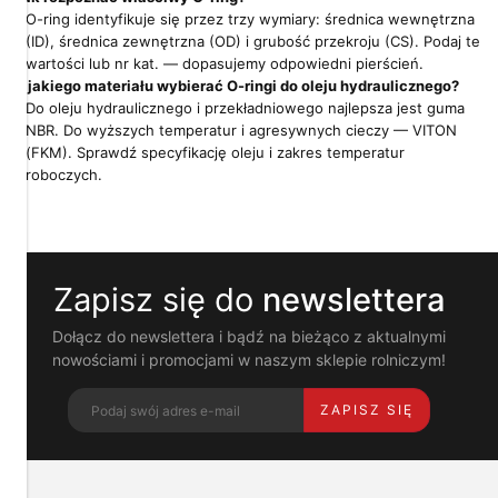
o
O-ring identyfikuje się przez trzy wymiary: średnica wewnętrzna
Twoją
(ID), średnica zewnętrzna (OD) i grubość przekroju (CS). Podaj te
prywatność
wartości lub nr kat. — dopasujemy odpowiedni pierścień.
Z jakiego materiału wybierać O-ringi do oleju hydraulicznego?
Pliki
Do oleju hydraulicznego i przekładniowego najlepsza jest guma
cookies
NBR. Do wyższych temperatur i agresywnych cieczy — VITON
i
pokrewne
(FKM). Sprawdź specyfikację oleju i zakres temperatur
im
roboczych.
technologie
umożliwiają
poprawne
działanie
strony
Zapisz się do
newslettera
i
pomagają
nam
Dołącz do newslettera i bądź na bieżąco z aktualnymi
dostosować
nowościami i promocjami w naszym sklepie rolniczym!
ofertę
do
ZAPISZ SIĘ
Twoich
potrzeb.
Możesz
zaakceptować
wykorzystanie