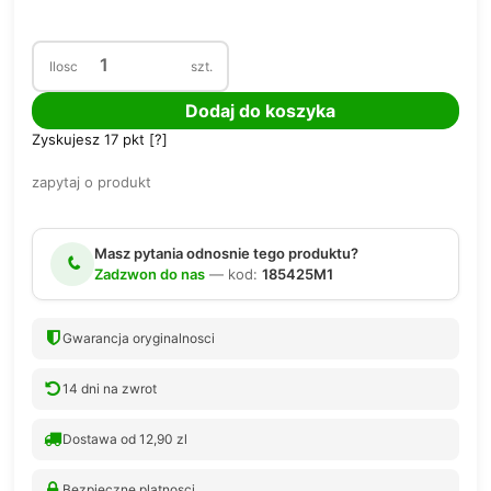
Ilosc
szt.
Dodaj do koszyka
Zyskujesz
17
pkt [
?
]
zapytaj o produkt
Masz pytania odnosnie tego produktu?
Zadzwon do nas
— kod:
185425M1
Gwarancja oryginalnosci
14 dni na zwrot
Dostawa od 12,90 zl
Bezpieczne platnosci