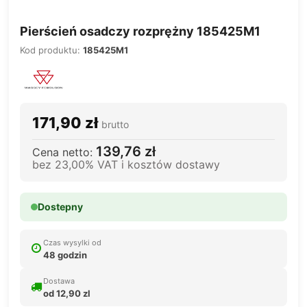
Pierścień osadczy rozprężny 185425M1
Kod produktu:
185425M1
171,90 zł
brutto
139,76 zł
Cena netto:
bez 23,00% VAT i kosztów dostawy
Dostepny
Czas wysylki od
48 godzin
Dostawa
od 12,90 zl