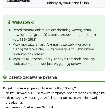
Zastosowanie
układy hydrauliczne i silnik
Wskazówki

Przed zamówieniem zmierz średnicę wewnętrzną,
zewnętrzną i grubość starej uszczelki — lub podaj nr
kat. 185425M1.
Przy montażu smaruj O-ringi i uszczelki wargowe
cienką warstwą oleju — zapobiegnie to uszkodzeniu
podczas zakładania.
Wymieniaj uszczelki przy każdym remoncie danego
podzespołu — nawet jeśli wyglądają sprawnie.
Często zadawane pytania

Do jakich maszyn pasuje ta uszczelka / O-ring?
Nr kat. 185425M1 — sprawdź kompatybilność z modelem ciągnika
lub maszyny w katalogu części lub na tabliczce znamionowej
urządzenia.
Dbamy
Jak rozpoznać właściwy O-ring?