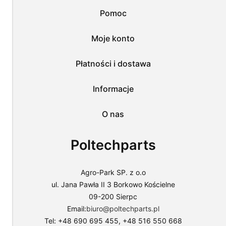
przez
Pomoc
nas
wszystkich
tych
Moje konto
plików
i
przejść
Płatności i dostawa
do
sklepu
lub
Informacje
dostosować
użycie
O nas
plików
do
swoich
Poltechparts
preferencji,
wybierając
opcję
"Dostosuj
Agro-Park SP. z o.o
zgody".
ul. Jana Pawła II 3 Borkowo Kościelne
Więcej
09-200 Sierpc
o
plikach
Email:
biuro@poltechparts.pl
cookies
Tel: +48 690 695 455, +48 516 550 668
przeczytasz