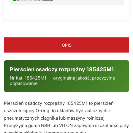
OPIS
Pierścień osadczy rozprężny 185425M1
Nr kat. 185425M1 — oryginalna jakość, precyzyjne
dopasowanie
Pierścień osadczy rozprężny 185425M1 to pierścień
uszczelniający O-ring do układów hydraulicznych i
pneumatycznych ciągnika lub maszyny rolniczej.
Precyzyjna guma NBR lub VITON zapewnia szczelność przy
wysokim ciśnieniu i temperaturze oleju.