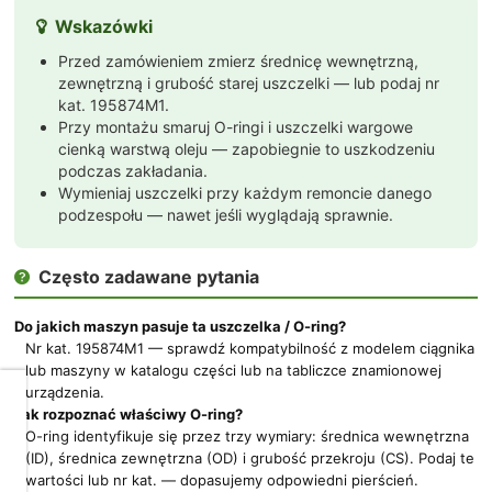
Wskazówki

Przed zamówieniem zmierz średnicę wewnętrzną,
zewnętrzną i grubość starej uszczelki — lub podaj nr
kat. 195874M1.
Przy montażu smaruj O-ringi i uszczelki wargowe
cienką warstwą oleju — zapobiegnie to uszkodzeniu
podczas zakładania.
Wymieniaj uszczelki przy każdym remoncie danego
podzespołu — nawet jeśli wyglądają sprawnie.
Często zadawane pytania

Do jakich maszyn pasuje ta uszczelka / O-ring?
Nr kat. 195874M1 — sprawdź kompatybilność z modelem ciągnika
lub maszyny w katalogu części lub na tabliczce znamionowej
urządzenia.
Dbamy
Jak rozpoznać właściwy O-ring?
o
O-ring identyfikuje się przez trzy wymiary: średnica wewnętrzna
Twoją
(ID), średnica zewnętrzna (OD) i grubość przekroju (CS). Podaj te
prywatność
wartości lub nr kat. — dopasujemy odpowiedni pierścień.