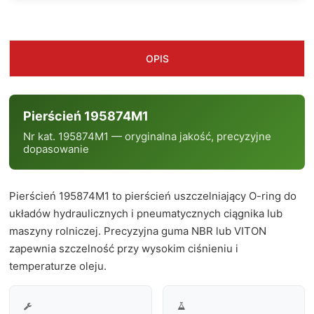
OPIS
Pierścień 195874M1
Nr kat. 195874M1 — oryginalna jakość, precyzyjne
dopasowanie
Pierścień 195874M1 to pierścień uszczelniający O-ring do
układów hydraulicznych i pneumatycznych ciągnika lub
maszyny rolniczej. Precyzyjna guma NBR lub VITON
zapewnia szczelność przy wysokim ciśnieniu i
temperaturze oleju.

