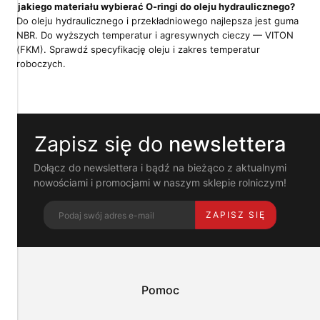
Z jakiego materiału wybierać O-ringi do oleju hydraulicznego?
Pliki
Do oleju hydraulicznego i przekładniowego najlepsza jest guma
cookies
NBR. Do wyższych temperatur i agresywnych cieczy — VITON
i
pokrewne
(FKM). Sprawdź specyfikację oleju i zakres temperatur
im
roboczych.
technologie
umożliwiają
poprawne
działanie
strony
Zapisz się do
newslettera
i
pomagają
nam
Dołącz do newslettera i bądź na bieżąco z aktualnymi
dostosować
nowościami i promocjami w naszym sklepie rolniczym!
ofertę
do
ZAPISZ SIĘ
Twoich
potrzeb.
Możesz
zaakceptować
wykorzystanie
przez
Pomoc
nas
wszystkich
tych