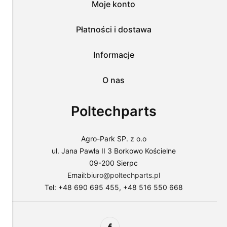
Moje konto
plików
i
przejść
Płatności i dostawa
do
sklepu
lub
Informacje
dostosować
użycie
O nas
plików
do
swoich
Poltechparts
preferencji,
wybierając
opcję
"Dostosuj
Agro-Park SP. z o.o
zgody".
ul. Jana Pawła II 3 Borkowo Kościelne
Więcej
09-200 Sierpc
o
plikach
Email:
biuro@poltechparts.pl
cookies
Tel: +48 690 695 455, +48 516 550 668
przeczytasz
w
naszej
Polityce
prywatności.