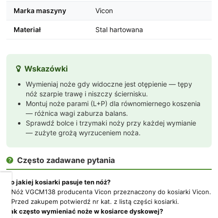
Marka maszyny
Vicon
Materiał
Stal hartowana
Wskazówki

Wymieniaj noże gdy widoczne jest otępienie — tępy
nóż szarpie trawę i niszczy ściernisku.
Montuj noże parami (L+P) dla równomiernego koszenia
— różnica wagi zaburza balans.
Sprawdź bolce i trzymaki noży przy każdej wymianie
— zużyte grożą wyrzuceniem noża.
Często zadawane pytania

Do jakiej kosiarki pasuje ten nóż?
Dbamy
Nóż VGCM138 producenta Vicon przeznaczony do kosiarki Vicon.
o
Przed zakupem potwierdź nr kat. z listą części kosiarki.
Twoją
Jak często wymieniać noże w kosiarce dyskowej?
prywatność