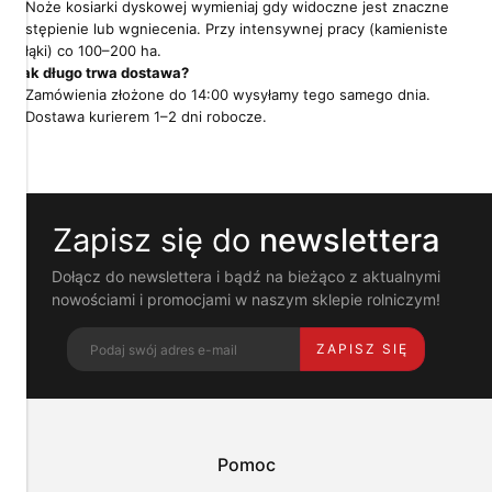
Noże kosiarki dyskowej wymieniaj gdy widoczne jest znaczne
stępienie lub wgniecenia. Przy intensywnej pracy (kamieniste
Pliki
łąki) co 100–200 ha.
cookies
Jak długo trwa dostawa?
i
pokrewne
Zamówienia złożone do 14:00 wysyłamy tego samego dnia.
im
Dostawa kurierem 1–2 dni robocze.
technologie
umożliwiają
poprawne
działanie
strony
Zapisz się do
newslettera
i
pomagają
nam
Dołącz do newslettera i bądź na bieżąco z aktualnymi
dostosować
nowościami i promocjami w naszym sklepie rolniczym!
ofertę
do
ZAPISZ SIĘ
Twoich
potrzeb.
Możesz
zaakceptować
wykorzystanie
przez
Pomoc
nas
wszystkich