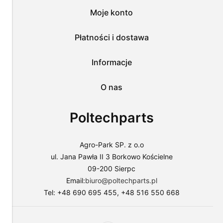
tych
Moje konto
plików
i
przejść
Płatności i dostawa
do
sklepu
lub
Informacje
dostosować
użycie
O nas
plików
do
swoich
Poltechparts
preferencji,
wybierając
opcję
"Dostosuj
Agro-Park SP. z o.o
zgody".
ul. Jana Pawła II 3 Borkowo Kościelne
Więcej
09-200 Sierpc
o
plikach
Email:
biuro@poltechparts.pl
cookies
Tel: +48 690 695 455, +48 516 550 668
przeczytasz
w
naszej
Polityce