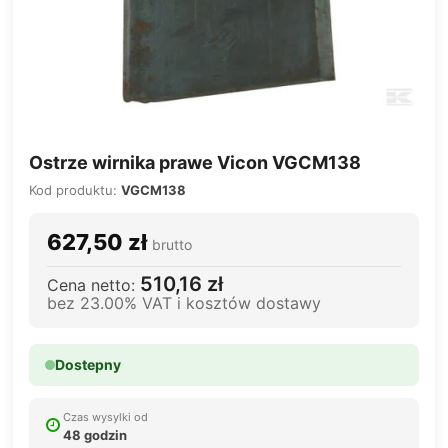
Ostrze wirnika prawe Vicon VGCM138
Kod produktu:
VGCM138
627,50 zł
brutto
510,16 zł
Cena netto:
bez 23.00% VAT i kosztów dostawy
Dostepny
Czas wysylki od
48 godzin