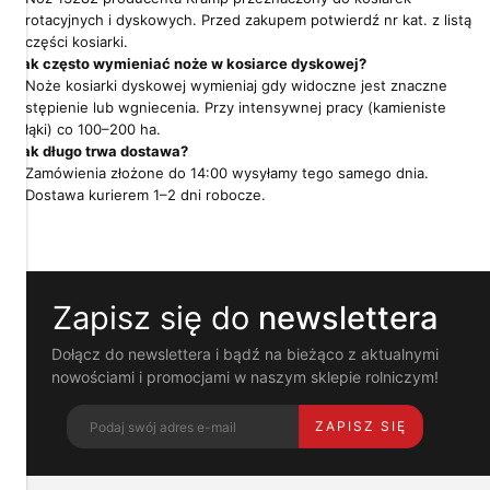
Dbamy
rotacyjnych i dyskowych. Przed zakupem potwierdź nr kat. z listą
o
części kosiarki.
Twoją
Jak często wymieniać noże w kosiarce dyskowej?
prywatność
Noże kosiarki dyskowej wymieniaj gdy widoczne jest znaczne
stępienie lub wgniecenia. Przy intensywnej pracy (kamieniste
Pliki
łąki) co 100–200 ha.
cookies
Jak długo trwa dostawa?
i
pokrewne
Zamówienia złożone do 14:00 wysyłamy tego samego dnia.
im
Dostawa kurierem 1–2 dni robocze.
technologie
umożliwiają
poprawne
działanie
strony
Zapisz się do
newslettera
i
pomagają
nam
Dołącz do newslettera i bądź na bieżąco z aktualnymi
dostosować
nowościami i promocjami w naszym sklepie rolniczym!
ofertę
do
ZAPISZ SIĘ
Twoich
potrzeb.
Możesz
zaakceptować