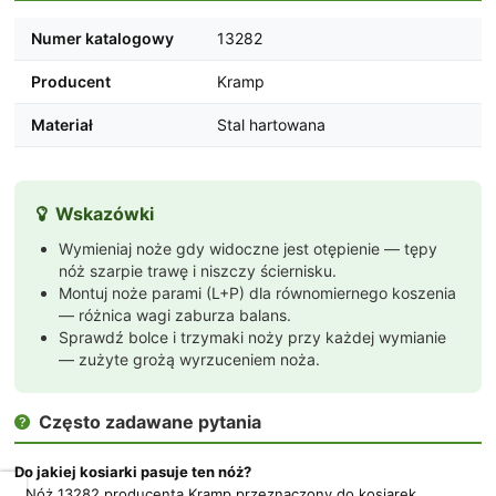
Numer katalogowy
13282
Producent
Kramp
Materiał
Stal hartowana
Wskazówki

Wymieniaj noże gdy widoczne jest otępienie — tępy
nóż szarpie trawę i niszczy ściernisku.
Montuj noże parami (L+P) dla równomiernego koszenia
— różnica wagi zaburza balans.
Sprawdź bolce i trzymaki noży przy każdej wymianie
— zużyte grożą wyrzuceniem noża.
Często zadawane pytania

Do jakiej kosiarki pasuje ten nóż?
Nóż 13282 producenta Kramp przeznaczony do kosiarek