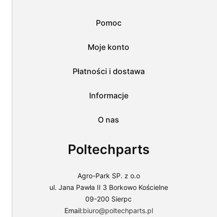
wykorzystanie
przez
Pomoc
nas
wszystkich
tych
Moje konto
plików
i
przejść
Płatności i dostawa
do
sklepu
lub
Informacje
dostosować
użycie
O nas
plików
do
swoich
Poltechparts
preferencji,
wybierając
opcję
"Dostosuj
Agro-Park SP. z o.o
zgody".
ul. Jana Pawła II 3 Borkowo Kościelne
Więcej
09-200 Sierpc
o
plikach
Email:
biuro@poltechparts.pl
cookies