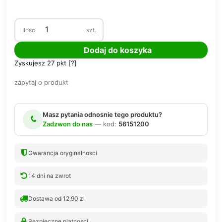
Ilosc
szt.
Dodaj do koszyka
Zyskujesz
27
pkt [
?
]
zapytaj o produkt
Masz pytania odnosnie tego produktu?
Zadzwon do nas
— kod:
56151200
Gwarancja oryginalnosci
14 dni na zwrot
Dostawa od 12,90 zl
Bezpieczne platnosci