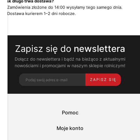
Jak długo trwa dostawa?
i
pokrewne
Zamówienia złożone do 14:00 wysyłamy tego samego dnia.
im
Dostawa kurierem 1–2 dni robocze.
technologie
umożliwiają
poprawne
działanie
strony
Zapisz się do
newslettera
i
pomagają
nam
Dołącz do newslettera i bądź na bieżąco z aktualnymi
dostosować
nowościami i promocjami w naszym sklepie rolniczym!
ofertę
do
ZAPISZ SIĘ
Twoich
potrzeb.
Możesz
zaakceptować
wykorzystanie
przez
Pomoc
nas
wszystkich
tych
Moje konto
plików
i