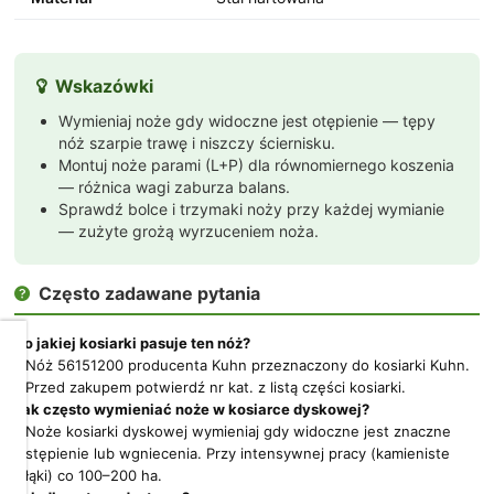
Wskazówki

Wymieniaj noże gdy widoczne jest otępienie — tępy
nóż szarpie trawę i niszczy ściernisku.
Montuj noże parami (L+P) dla równomiernego koszenia
— różnica wagi zaburza balans.
Sprawdź bolce i trzymaki noży przy każdej wymianie
— zużyte grożą wyrzuceniem noża.
Często zadawane pytania

Do jakiej kosiarki pasuje ten nóż?
Dbamy
Nóż 56151200 producenta Kuhn przeznaczony do kosiarki Kuhn.
o
Przed zakupem potwierdź nr kat. z listą części kosiarki.
Twoją
Jak często wymieniać noże w kosiarce dyskowej?
prywatność
Noże kosiarki dyskowej wymieniaj gdy widoczne jest znaczne
stępienie lub wgniecenia. Przy intensywnej pracy (kamieniste
Pliki
łąki) co 100–200 ha.
cookies