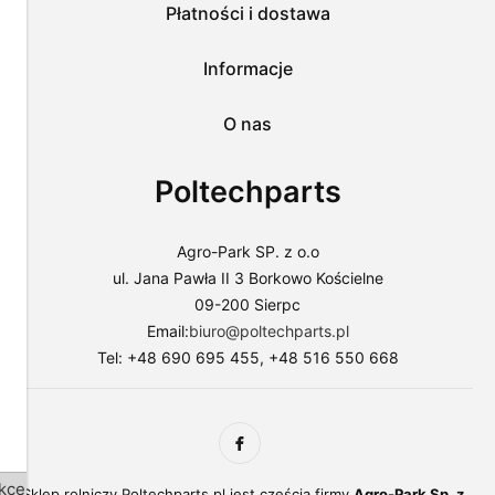
przejść
Płatności i dostawa
do
sklepu
lub
Informacje
dostosować
użycie
O nas
plików
do
swoich
Poltechparts
preferencji,
wybierając
opcję
"Dostosuj
Agro-Park SP. z o.o
zgody".
ul. Jana Pawła II 3 Borkowo Kościelne
Więcej
09-200 Sierpc
o
plikach
Email:
biuro@poltechparts.pl
cookies
Tel: +48 690 695 455, +48 516 550 668
przeczytasz
w
naszej
Polityce
prywatności.
kceptuj
Sklep rolniczy Poltechparts.pl jest częścią firmy
Agro-Park Sp. z