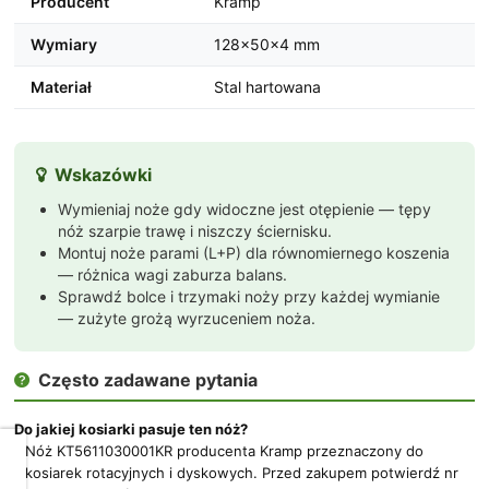
Producent
Kramp
Wymiary
128×50×4 mm
Materiał
Stal hartowana
Wskazówki

Wymieniaj noże gdy widoczne jest otępienie — tępy
nóż szarpie trawę i niszczy ściernisku.
Montuj noże parami (L+P) dla równomiernego koszenia
— różnica wagi zaburza balans.
Sprawdź bolce i trzymaki noży przy każdej wymianie
— zużyte grożą wyrzuceniem noża.
Często zadawane pytania

Do jakiej kosiarki pasuje ten nóż?
Nóż KT5611030001KR producenta Kramp przeznaczony do
Dbamy
kosiarek rotacyjnych i dyskowych. Przed zakupem potwierdź nr
o