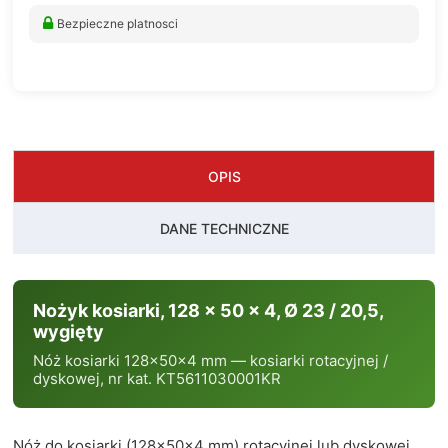
Bezpieczne platnosci
OPIS
DANE TECHNICZNE
Nożyk kosiarki, 128 x 50 x 4, Ø 23 / 20,5,
wygięty
Nóż kosiarki 128×50×4 mm — kosiarki rotacyjnej /
dyskowej, nr kat. KT5611030001KR
Nóż do kosiarki (128×50×4 mm) rotacyjnej lub dyskowej.