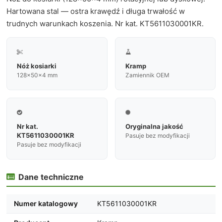
Hartowana stal — ostra krawędź i długa trwałość w
trudnych warunkach koszenia. Nr kat. KT5611030001KR.


Nóż kosiarki
Kramp
128×50×4 mm
Zamiennik OEM


Nr kat.
Oryginalna jakość
KT5611030001KR
Pasuje bez modyfikacji
Pasuje bez modyfikacji
Dane techniczne

Numer katalogowy
KT5611030001KR