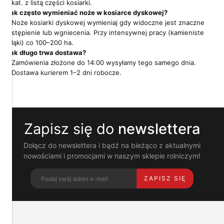
kat. z listą części kosiarki.
Twoją
Jak często wymieniać noże w kosiarce dyskowej?
prywatność
Noże kosiarki dyskowej wymieniaj gdy widoczne jest znaczne
stępienie lub wgniecenia. Przy intensywnej pracy (kamieniste
Pliki
łąki) co 100–200 ha.
cookies
Jak długo trwa dostawa?
i
pokrewne
Zamówienia złożone do 14:00 wysyłamy tego samego dnia.
im
Dostawa kurierem 1–2 dni robocze.
technologie
umożliwiają
poprawne
działanie
strony
Zapisz się do
newslettera
i
pomagają
nam
Dołącz do newslettera i bądź na bieżąco z aktualnymi
dostosować
nowościami i promocjami w naszym sklepie rolniczym!
ofertę
do
ZAPISZ SIĘ
Twoich
potrzeb.
Możesz
zaakceptować
wykorzystanie
przez