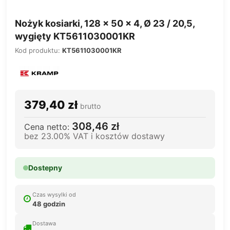
Nożyk kosiarki, 128 x 50 x 4, Ø 23 / 20,5,
wygięty KT5611030001KR
Kod produktu:
KT5611030001KR
379,40 zł
brutto
308,46 zł
Cena netto:
bez 23.00% VAT i kosztów dostawy
Dostepny
Czas wysylki od
48 godzin
Dostawa