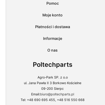
Pomoc
nas
wszystkich
tych
Moje konto
plików
i
przejść
Płatności i dostawa
do
sklepu
lub
Informacje
dostosować
użycie
O nas
plików
do
swoich
Poltechparts
preferencji,
wybierając
opcję
"Dostosuj
Agro-Park SP. z o.o
zgody".
ul. Jana Pawła II 3 Borkowo Kościelne
Więcej
09-200 Sierpc
o
plikach
Email:
biuro@poltechparts.pl
cookies
Tel: +48 690 695 455, +48 516 550 668
przeczytasz