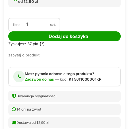
od 12,90 zl
Ilosc
szt.
Dodaj do koszyka
Zyskujesz
37
pkt [
?
]
zapytaj o produkt
Masz pytania odnosnie tego produktu?
Zadzwon do nas
— kod:
KT5611030001KR
Gwarancja oryginalnosci
14 dni na zwrot
Dostawa od 12,90 zl