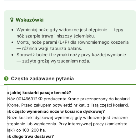
Wskazówki

Wymieniaj noże gdy widoczne jest otępienie — tępy
nóż szarpie trawę i niszczy ściernisku.
Montuj noże parami (L+P) dla równomiernego koszenia
— różnica wagi zaburza balans.
Sprawdź bolce i trzymaki noży przy każdej wymianie
— zużyte grożą wyrzuceniem noża.
Często zadawane pytania

Do jakiej kosiarki pasuje ten nóż?
Dbamy
Nóż 001466912KR producenta Krone przeznaczony do kosiarki
o
Krone. Przed zakupem potwierdź nr kat. z listą części kosiarki.
Twoją
Jak często wymieniać noże w kosiarce dyskowej?
prywatność
Noże kosiarki dyskowej wymieniaj gdy widoczne jest znaczne
stępienie lub wgniecenia. Przy intensywnej pracy (kamieniste
Pliki
łąki) co 100–200 ha.
cookies
Jak długo trwa dostawa?
i