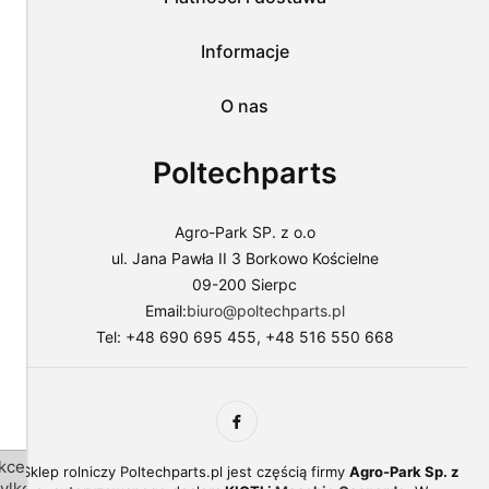
do
sklepu
lub
Informacje
dostosować
użycie
O nas
plików
do
swoich
Poltechparts
preferencji,
wybierając
opcję
"Dostosuj
Agro-Park SP. z o.o
zgody".
ul. Jana Pawła II 3 Borkowo Kościelne
Więcej
09-200 Sierpc
o
plikach
Email:
biuro@poltechparts.pl
cookies
Tel: +48 690 695 455, +48 516 550 668
przeczytasz
w
naszej
Polityce
prywatności.
kceptuj
Sklep rolniczy Poltechparts.pl jest częścią firmy
Agro-Park Sp. z