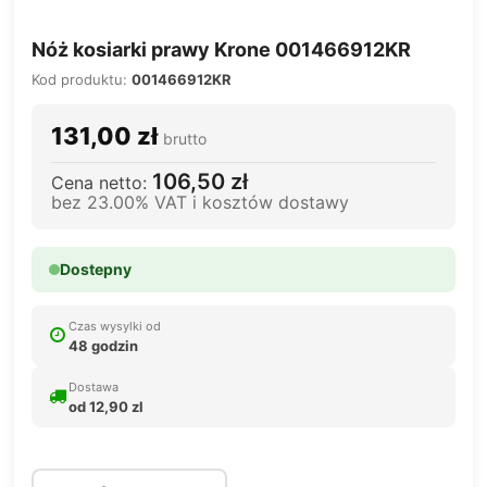
Nóż kosiarki prawy Krone 001466912KR
Kod produktu:
001466912KR
131,00 zł
brutto
106,50 zł
Cena netto:
bez 23.00% VAT i kosztów dostawy
Dostepny
Czas wysylki od
48 godzin
Dostawa
od 12,90 zl