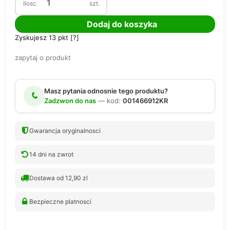
Ilosc
szt.
Dodaj do koszyka
Zyskujesz
13
pkt [
?
]
zapytaj o produkt
Masz pytania odnosnie tego produktu?
Zadzwon do nas
— kod:
001466912KR
Gwarancja oryginalnosci
14 dni na zwrot
Dostawa od 12,90 zl
Bezpieczne platnosci