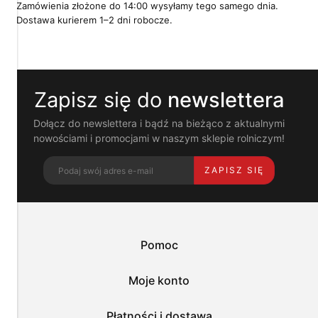
pokrewne
Zamówienia złożone do 14:00 wysyłamy tego samego dnia.
im
Dostawa kurierem 1–2 dni robocze.
technologie
umożliwiają
poprawne
działanie
strony
Zapisz się do
newslettera
i
pomagają
nam
Dołącz do newslettera i bądź na bieżąco z aktualnymi
dostosować
nowościami i promocjami w naszym sklepie rolniczym!
ofertę
do
ZAPISZ SIĘ
Twoich
potrzeb.
Możesz
zaakceptować
wykorzystanie
przez
Pomoc
nas
wszystkich
tych
Moje konto
plików
i
przejść
Płatności i dostawa