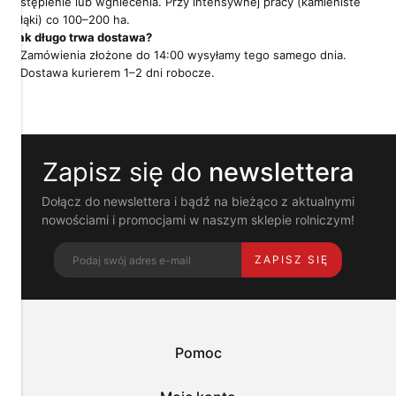
stępienie lub wgniecenia. Przy intensywnej pracy (kamieniste
Pliki
łąki) co 100–200 ha.
cookies
Jak długo trwa dostawa?
i
pokrewne
Zamówienia złożone do 14:00 wysyłamy tego samego dnia.
im
Dostawa kurierem 1–2 dni robocze.
technologie
umożliwiają
poprawne
działanie
strony
Zapisz się do
newslettera
i
pomagają
nam
Dołącz do newslettera i bądź na bieżąco z aktualnymi
dostosować
nowościami i promocjami w naszym sklepie rolniczym!
ofertę
do
ZAPISZ SIĘ
Twoich
potrzeb.
Możesz
zaakceptować
wykorzystanie
przez
Pomoc
nas
wszystkich
tych