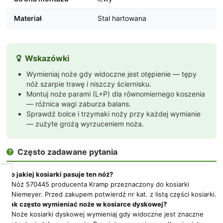
Materiał
Stal hartowana
Wskazówki

Wymieniaj noże gdy widoczne jest otępienie — tępy
nóż szarpie trawę i niszczy ściernisku.
Montuj noże parami (L+P) dla równomiernego koszenia
— różnica wagi zaburza balans.
Sprawdź bolce i trzymaki noży przy każdej wymianie
— zużyte grożą wyrzuceniem noża.
Często zadawane pytania

Do jakiej kosiarki pasuje ten nóż?
Dbamy
Nóż 570445 producenta Kramp przeznaczony do kosiarki
o
Niemeyer. Przed zakupem potwierdź nr kat. z listą części kosiarki.
Twoją
Jak często wymieniać noże w kosiarce dyskowej?
prywatność
Noże kosiarki dyskowej wymieniaj gdy widoczne jest znaczne