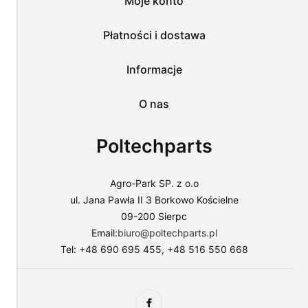
Moje konto
plików
i
przejść
Płatności i dostawa
do
sklepu
lub
Informacje
dostosować
użycie
O nas
plików
do
swoich
Poltechparts
preferencji,
wybierając
opcję
"Dostosuj
Agro-Park SP. z o.o
zgody".
ul. Jana Pawła II 3 Borkowo Kościelne
Więcej
09-200 Sierpc
o
plikach
Email:
biuro@poltechparts.pl
cookies
Tel: +48 690 695 455, +48 516 550 668
przeczytasz
w
naszej
Polityce
prywatności.