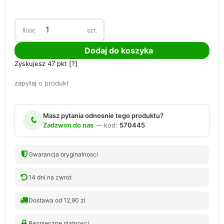
Ilosc
szt.
Dodaj do koszyka
Zyskujesz
47
pkt [
?
]
zapytaj o produkt
Masz pytania odnosnie tego produktu?
Zadzwon do nas
— kod:
570445
Gwarancja oryginalnosci
14 dni na zwrot
Dostawa od 12,90 zl
Bezpieczne platnosci