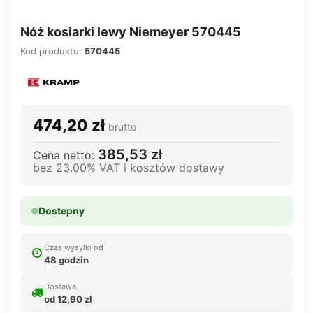
Nóż kosiarki lewy Niemeyer 570445
Kod produktu:
570445
474,20 zł
brutto
385,53 zł
Cena netto:
bez 23.00% VAT i kosztów dostawy
Dostepny
Czas wysylki od
48 godzin
Dostawa
od 12,90 zl