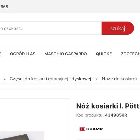
 668
szukaj
E
OGRÓD I LAS
MASCHIO GASPARDO
QUICKE
ZOOTEC
Części do kosiarki rotacyjnej i dyskowej
Noże do kosiarek
»
»
Nóż kosiarki l. Pö
Kod produktu:
434985KR