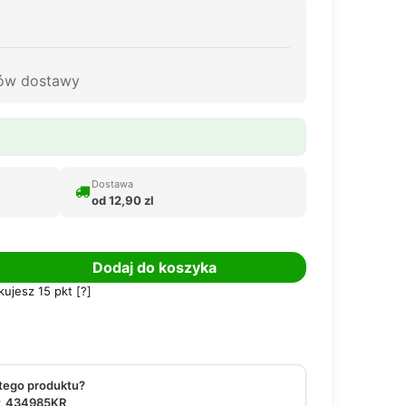
tów dostawy
Dostawa
od 12,90 zl
Dodaj do koszyka
kujesz
15
pkt [
?
]
 tego produktu?
:
434985KR