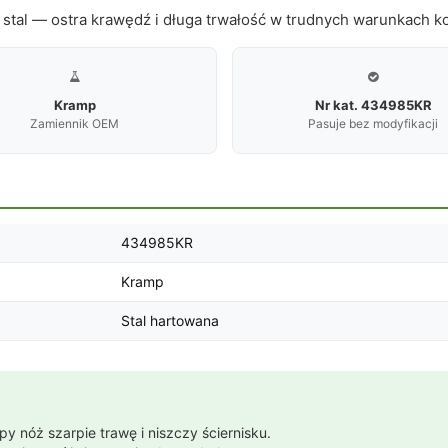
 stal — ostra krawędź i długa trwałość w trudnych warunkach k


Kramp
Nr kat. 434985KR
Zamiennik OEM
Pasuje bez modyfikacji
434985KR
Kramp
Stal hartowana
y nóż szarpie trawę i niszczy ściernisku.