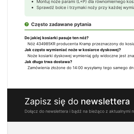
Montuj noże parami (L+P) dla równomiernego kos
do
Sprawdź bolce i trzymaki noży przy każdej wym
Twoich
potrzeb.
Możesz
Często zadawane pytania

zaakceptować
wykorzystanie
przez
Do jakiej kosiarki pasuje ten nóż?
nas
Nóż 434985KR producenta Kramp przeznaczony do kosiarek
wszystkich
Jak często wymieniać noże w kosiarce dyskowej?
tych
Noże kosiarki dyskowej wymieniaj gdy widoczne jest znac
plików
Jak długo trwa dostawa?
i
Zamówienia złożone do 14:00 wysyłamy tego samego dni
przejść
do
sklepu
lub
dostosować
użycie
Zapisz się do
newslettera
plików
do
Dołącz do newslettera i bądź na bieżąco z aktualnymi 
swoich
preferencji,
wybierając
opcję
"Dostosuj