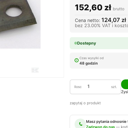
152,60 zł
brutto
124,07 zł
Cena netto:
bez 23.00% VAT i kosz
Dostepny
Czas wysylki od
48 godzin
Ilosc
szt.
Zys
zapytaj o produkt
Masz pytania odnosnie
Zadzwon do nas
— kod