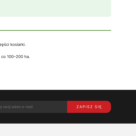
ęści kosiarki.
) co 100–200 ha.
ZAPISZ SIĘ