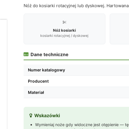
Nóż do kosiarki rotacyjnej lub dyskowej. Hartowana

Dbamy
Nóż kosiarki
o
kosiarki rotacyjnej / dyskowej
Twoją
prywatność
Dane techniczne

Pliki
cookies
i
Numer katalogowy
pokrewne
im
Producent
technologie
umożliwiają
poprawne
Materiał
działanie
strony
i
pomagają
Wskazówki

nam
dostosować
Wymieniaj noże gdy widoczne jest otępienie — tęp
ofertę