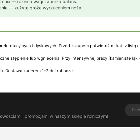
zenia — różnica wagi zaburza balans.
ianie — zużyte grożą wyrzuceniem noża.
 rotacyjnych i dyskowych. Przed zakupem potwierdź nr kat. z listą cz
zne stępienie lub wgniecenia. Przy intensywnej pracy (kamieniste łąki
a. Dostawa kurierem 1–2 dni robocze.
nowościami i promocjami w naszym sklepie rolniczym!