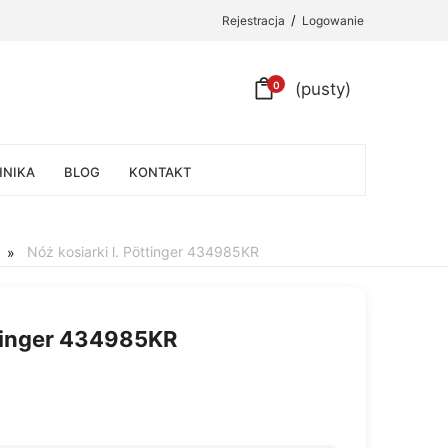
/
Rejestracja
Logowanie
0
(pusty)
HNIKA
BLOG
KONTAKT
Nóż kosiarki l. Pöttinger 434985KR
»
ttinger 434985KR