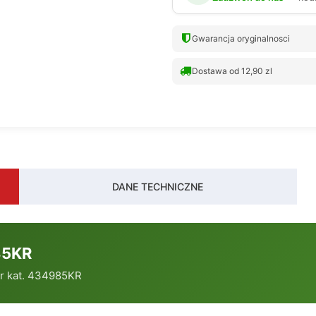
Gwarancja oryginalnosci
Dostawa od 12,90 zl
DANE TECHNICZNE
985KR
 nr kat. 434985KR