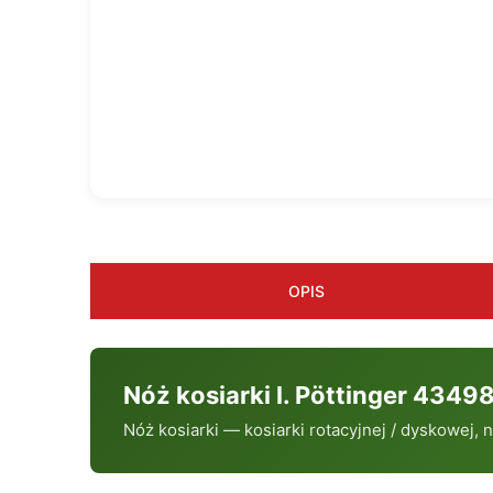
OPIS
Nóż kosiarki l. Pöttinger 434
Nóż kosiarki — kosiarki rotacyjnej / dyskowej,