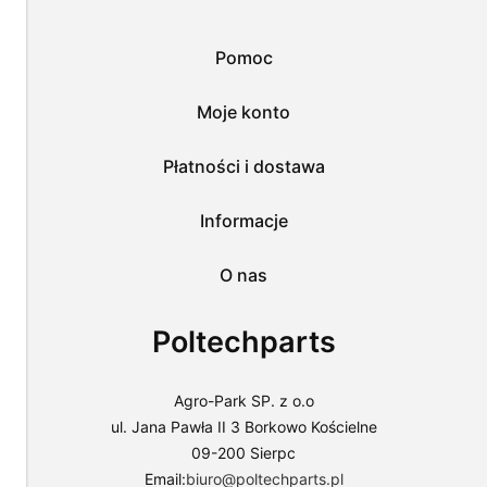
zaakceptować
wykorzystanie
przez
Pomoc
nas
wszystkich
tych
Moje konto
plików
i
przejść
Płatności i dostawa
do
sklepu
lub
Informacje
dostosować
użycie
O nas
plików
do
swoich
Poltechparts
preferencji,
wybierając
opcję
"Dostosuj
Agro-Park SP. z o.o
zgody".
ul. Jana Pawła II 3 Borkowo Kościelne
Więcej
09-200 Sierpc
o
plikach
Email:
biuro@poltechparts.pl