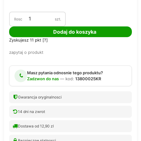
Ilosc
szt.
Dodaj do koszyka
Zyskujesz
11
pkt [
?
]
zapytaj o produkt
Masz pytania odnosnie tego produktu?
Zadzwon do nas
— kod:
13800025KR
Gwarancja oryginalnosci
14 dni na zwrot
Dostawa od 12,90 zl
Bezpieczne platnosci