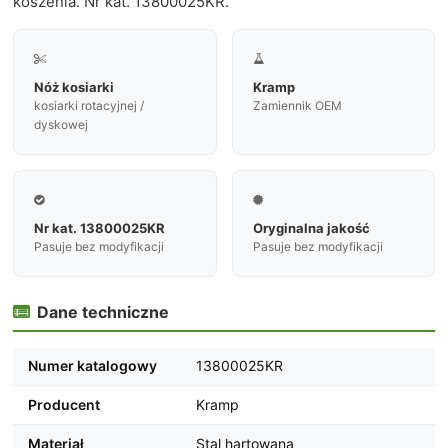
koszenia. Nr kat. 13800025KR.


Nóż kosiarki
Kramp
kosiarki rotacyjnej /
Zamiennik OEM
dyskowej


Nr kat. 13800025KR
Oryginalna jakość
Pasuje bez modyfikacji
Pasuje bez modyfikacji
Dane techniczne

Numer katalogowy
13800025KR
Producent
Kramp
Materiał
Stal hartowana