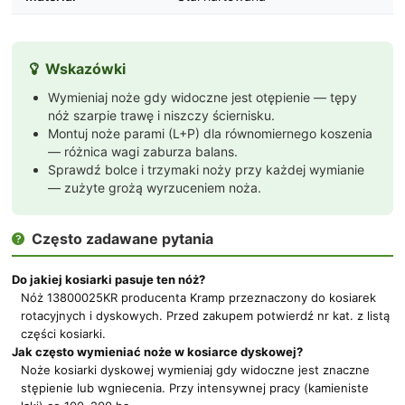
Wskazówki

Wymieniaj noże gdy widoczne jest otępienie — tępy
nóż szarpie trawę i niszczy ściernisku.
Montuj noże parami (L+P) dla równomiernego koszenia
— różnica wagi zaburza balans.
Sprawdź bolce i trzymaki noży przy każdej wymianie
— zużyte grożą wyrzuceniem noża.
Często zadawane pytania

Do jakiej kosiarki pasuje ten nóż?
Nóż 13800025KR producenta Kramp przeznaczony do kosiarek
rotacyjnych i dyskowych. Przed zakupem potwierdź nr kat. z listą
części kosiarki.
Jak często wymieniać noże w kosiarce dyskowej?
Noże kosiarki dyskowej wymieniaj gdy widoczne jest znaczne
stępienie lub wgniecenia. Przy intensywnej pracy (kamieniste