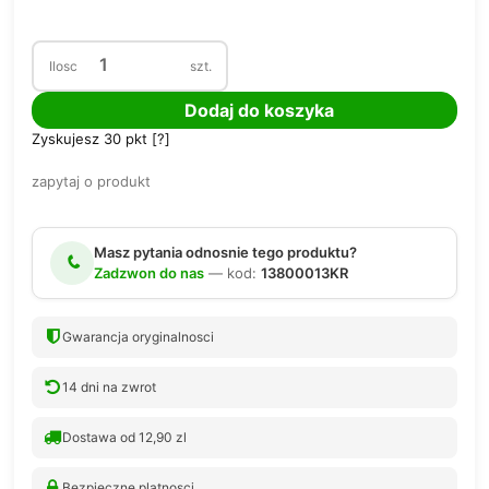
Ilosc
szt.
Dodaj do koszyka
Zyskujesz
30
pkt [
?
]
zapytaj o produkt
Masz pytania odnosnie tego produktu?
Zadzwon do nas
— kod:
13800013KR
Gwarancja oryginalnosci
14 dni na zwrot
Dostawa od 12,90 zl
Bezpieczne platnosci