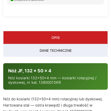
OPIS
DANE TECHNICZNE
Nóż JF, 132 x 50 x 4
Nóż kosiarki 132×50×4 mm — kosiarki rotacyjnej /
dyskowej, nr kat. 13800013KR
Nóż do kosiarki (132×50×4 mm) rotacyjnej lub dyskowej.
Hartowana stal — ostra krawędź i długa trwałość w