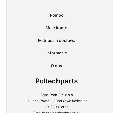
zaakceptować
wykorzystanie
przez
Pomoc
nas
wszystkich
tych
Moje konto
plików
i
przejść
Płatności i dostawa
do
sklepu
lub
Informacje
dostosować
użycie
O nas
plików
do
swoich
Poltechparts
preferencji,
wybierając
opcję
"Dostosuj
Agro-Park SP. z o.o
zgody".
ul. Jana Pawła II 3 Borkowo Kościelne
Więcej
09-200 Sierpc
o
plikach
Email:
biuro@poltechparts.pl