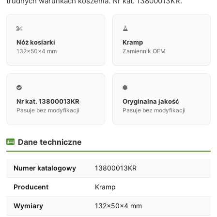
trudnych warunkach koszenia. Nr kat. 13800013KR.


Nóż kosiarki
Kramp
132×50×4 mm
Zamiennik OEM


Nr kat. 13800013KR
Oryginalna jakość
Pasuje bez modyfikacji
Pasuje bez modyfikacji
Dane techniczne

Numer katalogowy
13800013KR
Producent
Kramp
Wymiary
132×50×4 mm