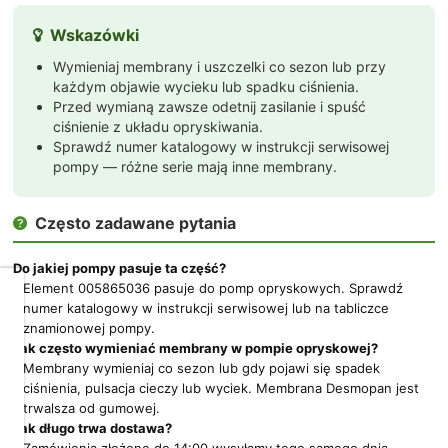
Wskazówki

Wymieniaj membrany i uszczelki co sezon lub przy
każdym objawie wycieku lub spadku ciśnienia.
Przed wymianą zawsze odetnij zasilanie i spuść
ciśnienie z układu opryskiwania.
Sprawdź numer katalogowy w instrukcji serwisowej
pompy — różne serie mają inne membrany.
Często zadawane pytania

Do jakiej pompy pasuje ta część?
Element 005865036 pasuje do pomp opryskowych. Sprawdź
Dbamy
numer katalogowy w instrukcji serwisowej lub na tabliczce
o
znamionowej pompy.
Twoją
Jak często wymieniać membrany w pompie opryskowej?
prywatność
Membrany wymieniaj co sezon lub gdy pojawi się spadek
ciśnienia, pulsacja cieczy lub wyciek. Membrana Desmopan jest
Pliki
trwalsza od gumowej.
cookies
Jak długo trwa dostawa?
i
pokrewne