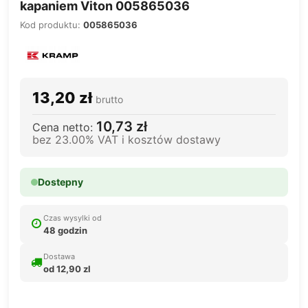
kapaniem Viton 005865036
Kod produktu:
005865036
13,20 zł
brutto
10,73 zł
Cena netto:
bez 23.00% VAT i kosztów dostawy
Dostepny
Czas wysylki od
48 godzin
Dostawa
od 12,90 zl