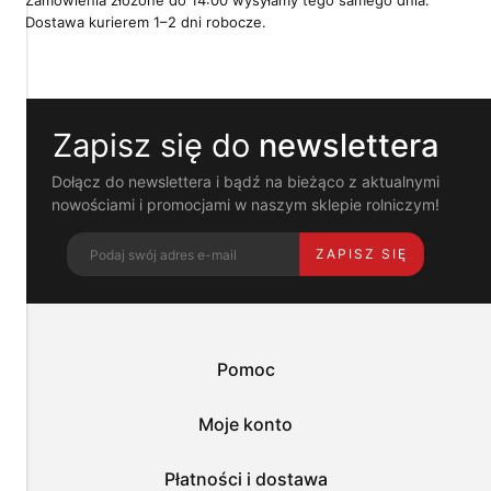
Zamówienia złożone do 14:00 wysyłamy tego samego dnia.
im
Dostawa kurierem 1–2 dni robocze.
technologie
umożliwiają
poprawne
działanie
strony
Zapisz się do
newslettera
i
pomagają
nam
Dołącz do newslettera i bądź na bieżąco z aktualnymi
dostosować
nowościami i promocjami w naszym sklepie rolniczym!
ofertę
do
ZAPISZ SIĘ
Twoich
potrzeb.
Możesz
zaakceptować
wykorzystanie
przez
Pomoc
nas
wszystkich
tych
Moje konto
plików
i
przejść
Płatności i dostawa