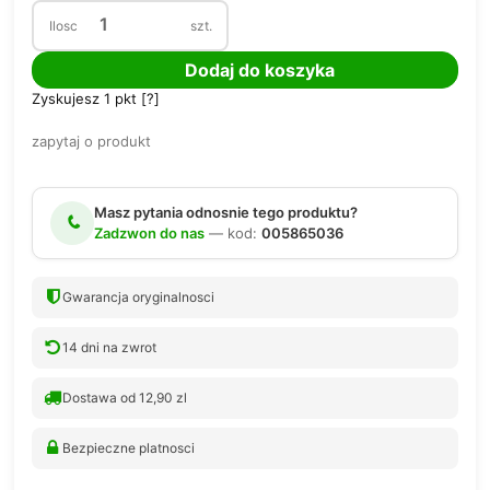
Ilosc
szt.
Dodaj do koszyka
Zyskujesz
1
pkt [
?
]
zapytaj o produkt
Masz pytania odnosnie tego produktu?
Zadzwon do nas
— kod:
005865036
Gwarancja oryginalnosci
14 dni na zwrot
Dostawa od 12,90 zl
Bezpieczne platnosci