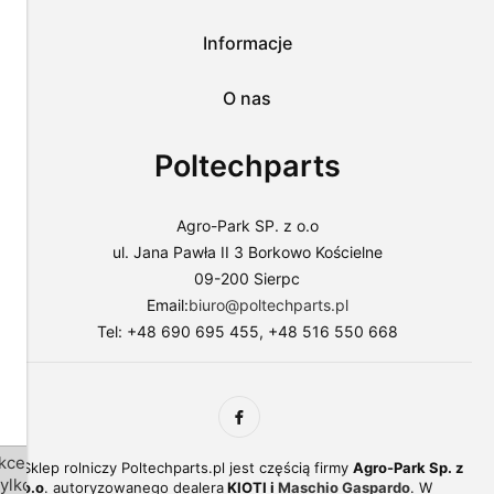
do
sklepu
lub
Informacje
dostosować
użycie
O nas
plików
do
swoich
Poltechparts
preferencji,
wybierając
opcję
"Dostosuj
Agro-Park SP. z o.o
zgody".
ul. Jana Pawła II 3 Borkowo Kościelne
Więcej
09-200 Sierpc
o
plikach
Email:
biuro@poltechparts.pl
cookies
Tel: +48 690 695 455, +48 516 550 668
przeczytasz
w
naszej
Polityce
prywatności.
kceptuj
Sklep rolniczy Poltechparts.pl jest częścią firmy
Agro-Park Sp. z
tylko
o.o
. autoryzowanego dealera
KIOTI i
Maschio Gaspardo
. W