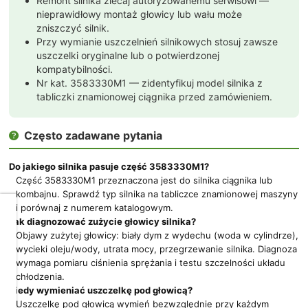
Remont silnika zlecaj autoryzowanemu serwisowi —
nieprawidłowy montaż głowicy lub wału może
zniszczyć silnik.
Przy wymianie uszczelnień silnikowych stosuj zawsze
uszczelki oryginalne lub o potwierdzonej
kompatybilności.
Nr kat. 3583330M1 — zidentyfikuj model silnika z
tabliczki znamionowej ciągnika przed zamówieniem.
Często zadawane pytania

Do jakiego silnika pasuje część 3583330M1?
Część 3583330M1 przeznaczona jest do silnika ciągnika lub
kombajnu. Sprawdź typ silnika na tabliczce znamionowej maszyny
i porównaj z numerem katalogowym.
Dbamy
Jak diagnozować zużycie głowicy silnika?
o
Objawy zużytej głowicy: biały dym z wydechu (woda w cylindrze),
Twoją
wycieki oleju/wody, utrata mocy, przegrzewanie silnika. Diagnoza
prywatność
wymaga pomiaru ciśnienia sprężania i testu szczelności układu
chłodzenia.
Pliki
Kiedy wymieniać uszczelkę pod głowicą?
cookies
Uszczelkę pod głowicą wymień bezwzględnie przy każdym
i