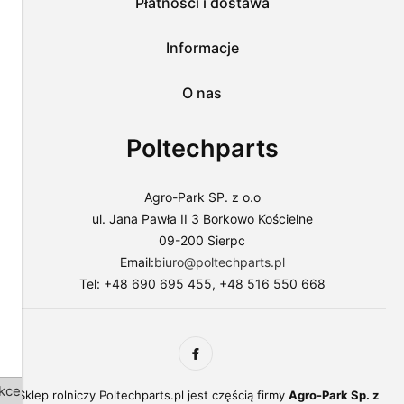
Płatności i dostawa
do
sklepu
lub
Informacje
dostosować
użycie
O nas
plików
do
swoich
Poltechparts
preferencji,
wybierając
opcję
"Dostosuj
Agro-Park SP. z o.o
zgody".
ul. Jana Pawła II 3 Borkowo Kościelne
Więcej
09-200 Sierpc
o
plikach
Email:
biuro@poltechparts.pl
cookies
Tel: +48 690 695 455, +48 516 550 668
przeczytasz
w
naszej
Polityce
prywatności.
kceptuj
Sklep rolniczy Poltechparts.pl jest częścią firmy
Agro-Park Sp. z