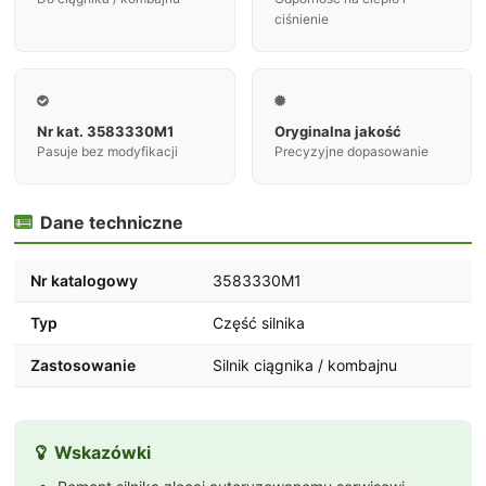
ciśnienie


Nr kat. 3583330M1
Oryginalna jakość
Pasuje bez modyfikacji
Precyzyjne dopasowanie
Dane techniczne

Nr katalogowy
3583330M1
Typ
Część silnika
Zastosowanie
Silnik ciągnika / kombajnu
Wskazówki
