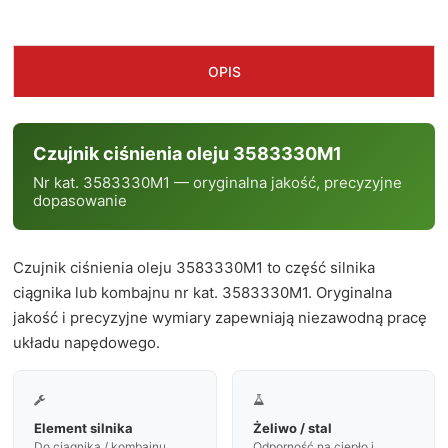
OPIS
Czujnik ciśnienia oleju 3583330M1
Nr kat. 3583330M1 — oryginalna jakość, precyzyjne
dopasowanie
Czujnik ciśnienia oleju 3583330M1 to część silnika
ciągnika lub kombajnu nr kat. 3583330M1. Oryginalna
jakość i precyzyjne wymiary zapewniają niezawodną pracę
układu napędowego.


Element silnika
Żeliwo / stal
Do ciągnika / kombajnu
Odporność na ciepło i