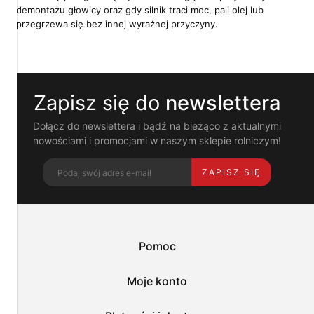
pokrewne
demontażu głowicy oraz gdy silnik traci moc, pali olej lub
im
przegrzewa się bez innej wyraźnej przyczyny.
technologie
umożliwiają
poprawne
działanie
strony
Zapisz się do
newslettera
i
pomagają
nam
Dołącz do newslettera i bądź na bieżąco z aktualnymi
dostosować
nowościami i promocjami w naszym sklepie rolniczym!
ofertę
do
ZAPISZ SIĘ
Twoich
potrzeb.
Możesz
zaakceptować
wykorzystanie
przez
Pomoc
nas
wszystkich
tych
Moje konto
plików
i
przejść