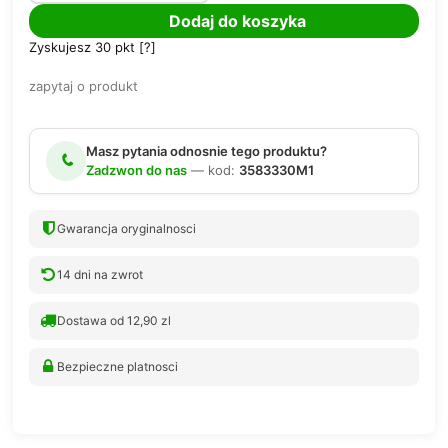
Dodaj do koszyka
Zyskujesz
30
pkt [
?
]
zapytaj o produkt
Masz pytania odnosnie tego produktu?
Zadzwon do nas
— kod:
3583330M1
Gwarancja oryginalnosci
14 dni na zwrot
Dostawa od 12,90 zl
Bezpieczne platnosci