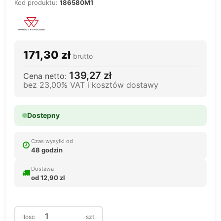
Kod produktu:
186580M1
171,30 zł
brutto
139,27 zł
Cena netto:
bez 23,00% VAT i kosztów dostawy
Dostepny
Czas wysylki od
48 godzin
Dostawa
od 12,90 zl
Ilosc
szt.