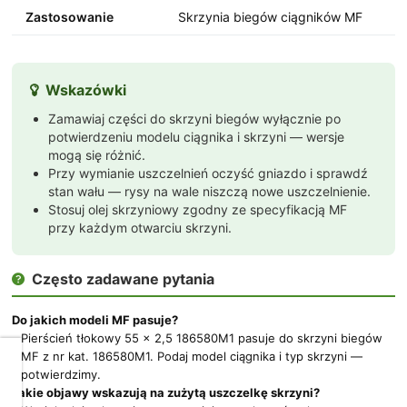
Zastosowanie
Skrzynia biegów ciągników MF
Wskazówki

Zamawiaj części do skrzyni biegów wyłącznie po
potwierdzeniu modelu ciągnika i skrzyni — wersje
mogą się różnić.
Przy wymianie uszczelnień oczyść gniazdo i sprawdź
stan wału — rysy na wale niszczą nowe uszczelnienie.
Stosuj olej skrzyniowy zgodny ze specyfikacją MF
przy każdym otwarciu skrzyni.
Często zadawane pytania

Do jakich modeli MF pasuje?
Pierścień tłokowy 55 x 2,5 186580M1 pasuje do skrzyni biegów
MF z nr kat. 186580M1. Podaj model ciągnika i typ skrzyni —
Dbamy
potwierdzimy.
o
Jakie objawy wskazują na zużytą uszczelkę skrzyni?
Twoją