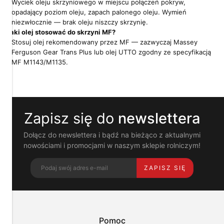
Wyciek oleju skrzyniowego w miejscu połączeń pokryw,
prywatność
opadający poziom oleju, zapach palonego oleju. Wymień
niezwłocznie — brak oleju niszczy skrzynię.
Pliki
Jaki olej stosować do skrzyni MF?
cookies
Stosuj olej rekomendowany przez MF — zazwyczaj Massey
i
pokrewne
Ferguson Gear Trans Plus lub olej UTTO zgodny ze specyfikacją
im
MF M1143/M1135.
technologie
umożliwiają
poprawne
działanie
strony
Zapisz się do
newslettera
i
pomagają
nam
Dołącz do newslettera i bądź na bieżąco z aktualnymi
dostosować
nowościami i promocjami w naszym sklepie rolniczym!
ofertę
do
ZAPISZ SIĘ
Twoich
potrzeb.
Możesz
zaakceptować
wykorzystanie
przez
Pomoc
nas