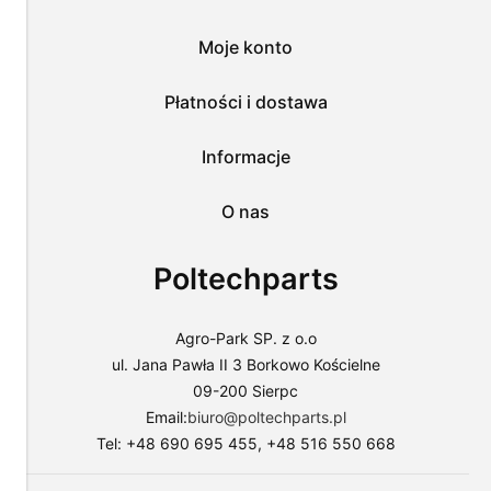
wszystkich
tych
Moje konto
plików
i
przejść
Płatności i dostawa
do
sklepu
lub
Informacje
dostosować
użycie
O nas
plików
do
swoich
Poltechparts
preferencji,
wybierając
opcję
"Dostosuj
Agro-Park SP. z o.o
zgody".
ul. Jana Pawła II 3 Borkowo Kościelne
Więcej
09-200 Sierpc
o
plikach
Email:
biuro@poltechparts.pl
cookies
Tel: +48 690 695 455, +48 516 550 668
przeczytasz
w
naszej