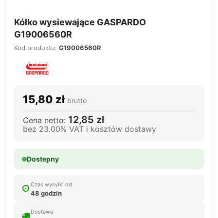
Kółko wysiewające GASPARDO
G19006560R
Kod produktu:
G19006560R
15,80 zł
brutto
12,85 zł
Cena netto:
bez 23.00% VAT i kosztów dostawy
Dostepny
Czas wysylki od
48 godzin
Dostawa