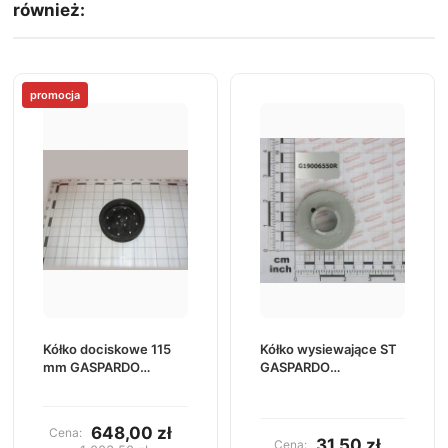
również:
promocja
Kółko dociskowe 115
Kółko wysiewające ST
mm GASPARDO
GASPARDO
F06120406R
G19006550R
648,00 zł
Cena:
31,50 zł
Cena: