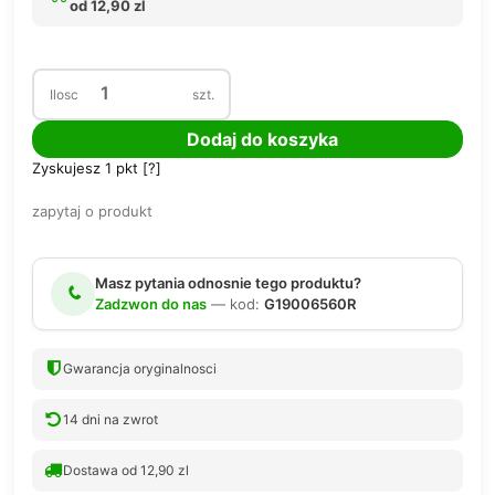
od 12,90 zl
Ilosc
szt.
Dodaj do koszyka
Zyskujesz
1
pkt [
?
]
zapytaj o produkt
Masz pytania odnosnie tego produktu?
Zadzwon do nas
— kod:
G19006560R
Gwarancja oryginalnosci
14 dni na zwrot
Dostawa od 12,90 zl