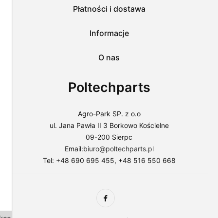
przejść
Płatności i dostawa
do
sklepu
lub
Informacje
dostosować
użycie
O nas
plików
do
swoich
Poltechparts
preferencji,
wybierając
opcję
"Dostosuj
Agro-Park SP. z o.o
zgody".
ul. Jana Pawła II 3 Borkowo Kościelne
Więcej
09-200 Sierpc
o
plikach
Email:
biuro@poltechparts.pl
cookies
Tel: +48 690 695 455, +48 516 550 668
przeczytasz
w
naszej
Polityce
prywatności.