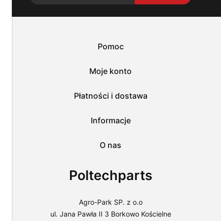
potrzeb.
Możesz
zaakceptować
wykorzystanie
przez
Pomoc
nas
wszystkich
tych
Moje konto
plików
i
przejść
Płatności i dostawa
do
sklepu
lub
Informacje
dostosować
użycie
O nas
plików
do
swoich
Poltechparts
preferencji,
wybierając
opcję
"Dostosuj
Agro-Park SP. z o.o
zgody".
ul. Jana Pawła II 3 Borkowo Kościelne
Więcej