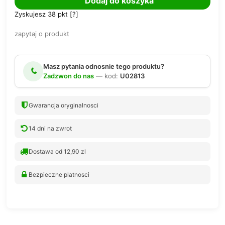
Dodaj do koszyka
Zyskujesz
38
pkt [
?
]
zapytaj o produkt
Masz pytania odnosnie tego produktu?
Zadzwon do nas
— kod:
U02813
Gwarancja oryginalnosci
14 dni na zwrot
Dostawa od 12,90 zl
Bezpieczne platnosci