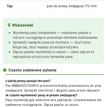
Typ
pas do prasy zwijającej 170 mm
Wskazówki

Wymieniaj pasy kompletami — mieszanie pasów o
różnym rozciągnięciu powoduje nierówne balotowanie.
Sprawdź napięcie pasa po montażu — zbyt luźny
ślizga się, zbyt napięty przeciąża łożyska.
Złącza pasów wymieniaj co sezon — stare złącza to
najczęstsza przyczyna zerwania pasa.
Często zadawane pytania

Dbamy
Do jakiej prasy pasuje ten pas?
o
Pas RBBMS251702RVS producenta Kramp przeznaczony do pras
Twoją
zwijających. Sprawdź szerokość i długość pasa przed zakupem.
prywatność
Jak często wymieniać pasy w prasie zwijającej?
Pasy wymieniaj gdy widoczne jest pęknięcie, rozwarstwianie lub
Pliki
nadmierne rozciągnięcie. Złącza pasów co sezon.
cookies