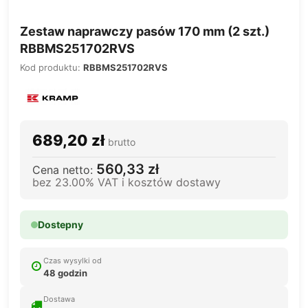
Zestaw naprawczy pasów 170 mm (2 szt.)
RBBMS251702RVS
Kod produktu:
RBBMS251702RVS
689,20 zł
brutto
560,33 zł
Cena netto:
bez 23.00% VAT i kosztów dostawy
Dostepny
Czas wysylki od
48 godzin
Dostawa