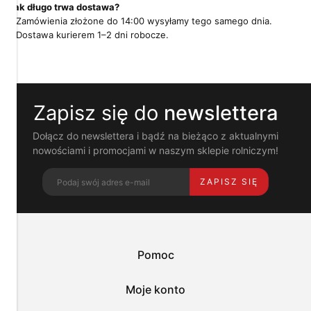
Jak długo trwa dostawa?
i
pokrewne
Zamówienia złożone do 14:00 wysyłamy tego samego dnia.
im
Dostawa kurierem 1–2 dni robocze.
technologie
umożliwiają
poprawne
działanie
strony
Zapisz się do
newslettera
i
pomagają
nam
Dołącz do newslettera i bądź na bieżąco z aktualnymi
dostosować
nowościami i promocjami w naszym sklepie rolniczym!
ofertę
do
ZAPISZ SIĘ
Twoich
potrzeb.
Możesz
zaakceptować
wykorzystanie
przez
Pomoc
nas
wszystkich
tych
Moje konto
plików
i