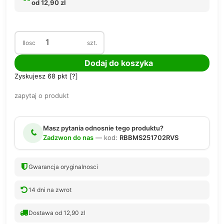
od 12,90 zl
Ilosc
szt.
Dodaj do koszyka
Zyskujesz
68
pkt [
?
]
zapytaj o produkt
Masz pytania odnosnie tego produktu?
Zadzwon do nas
— kod:
RBBMS251702RVS
Gwarancja oryginalnosci
14 dni na zwrot
Dostawa od 12,90 zl