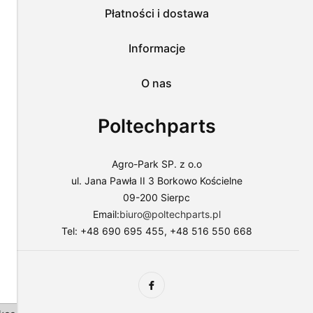
przejść
Płatności i dostawa
do
sklepu
lub
Informacje
dostosować
użycie
O nas
plików
do
swoich
Poltechparts
preferencji,
wybierając
opcję
"Dostosuj
Agro-Park SP. z o.o
zgody".
ul. Jana Pawła II 3 Borkowo Kościelne
Więcej
09-200 Sierpc
o
plikach
Email:
biuro@poltechparts.pl
cookies
Tel: +48 690 695 455, +48 516 550 668
przeczytasz
w
naszej
Polityce
prywatności.